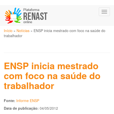
Pular
Toggl
para
naviga
o
conteúdo
Você
principal
Início
»
Notícias
»
ENSP inicia mestrado com foco na saúde do
está
trabalhador
aqui
ENSP inicia mestrado
com foco na saúde do
trabalhador
Fonte:
Informe ENSP
Data de publicação:
04/05/2012