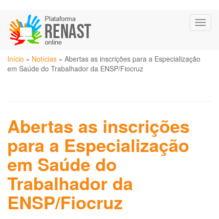
Pular
Toggl
para
naviga
o
conteúdo
Você
principal
Início
»
Notícias
»
Abertas as inscrições para a Especialização
está
em Saúde do Trabalhador da ENSP/Fiocruz
aqui
Abertas as inscrições
para a Especialização
em Saúde do
Trabalhador da
ENSP/Fiocruz