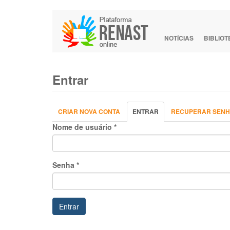
Pular
para
o
NOTÍCIAS
BIBLIO
conteúdo
principal
Entrar
Abas
CRIAR NOVA CONTA
ENTRAR
(ABA
RECUPERAR SEN
primárias
ATIVA)
Nome de usuário
*
Senha
*
Entrar