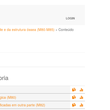
LOGIN
de e da estrutura óssea (M80-M85)
»
Conteúdo
oria
gica (M80)
ficadas em outra parte (M82)