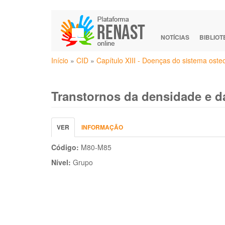
Pular
para
o
NOTÍCIAS
BIBLIO
conteúdo
Você
principal
Início
»
CID
»
Capítulo XIII - Doenças do sistema ost
está
aqui
Transtornos da densidade e d
Abas
VER
(ABA
INFORMAÇÃO
primárias
ATIVA)
Código:
M80-M85
Nível:
Grupo