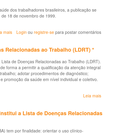
úde dos trabalhadores brasileiros, a publicação se
39 de 18 de novembro de 1999.
ia mais
sobre
Login
ou
registre-se
para postar comentários
Doenças
relacionadas
as Relacionadas ao Trabalho (LDRT) *
ao
trabalho:
 a Lista de Doenças Relacionadas ao Trabalho (LDRT).
manual
 de forma a permitir a qualificação da atenção integral
de
 trabalho; adotar procedimentos de diagnóstico;
procedimentos
 e promoção da saúde em nível individual e coletivo.
para
os
serviços
Leia mais
sobre
de
Portaria
saúde
Nº
(LDRT
Institui a Lista de Doenças Relacionadas
2.309
1999)
de
28
 tem por finalidade: orientar o uso clínico-
de