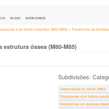
TECA
BLOGS
QUEM SOMOS
eomuscular e do tecido conjuntivo (M00-M99)
»
Transtornos da densida
a estrutura óssea (M80-M85)
Subdivisões: Categ
Osteomalácia do adulto (M83)
Osteoporose com fratura patoló
Osteoporose em doenças classi