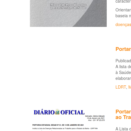
caracter
Orientan
baseia 
doenças
Portar
Publicad
A lista 
à Saúde 
elaborar
LDRT
,
M
Portar
ao Tr
A Lista 