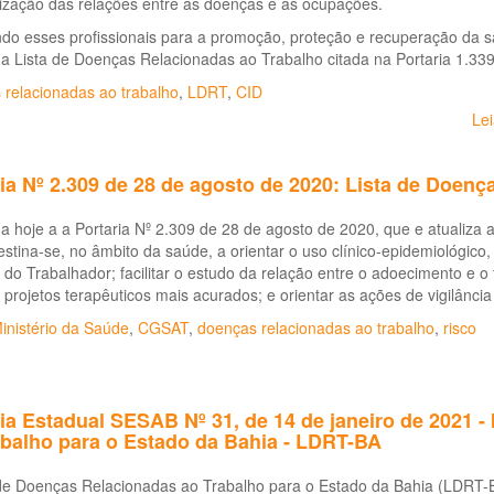
ização das relações entre as doenças e as ocupações.
do esses profissionais para a promoção, proteção e recuperação da sa
na Lista de Doenças Relacionadas ao Trabalho citada na Portaria 1.3
 relacionadas ao trabalho
,
LDRT
,
CID
Le
ia Nº 2.309 de 28 de agosto de 2020: Lista de Doenç
a hoje a a Portaria Nº 2.309 de 28 de agosto de 2020, que e atualiza
destina-se, no âmbito da saúde, a orientar o uso clínico-epidemiológico,
do Trabalhador; facilitar o estudo da relação entre o adoecimento e o
 projetos terapêuticos mais acurados; e orientar as ações de vigilância
inistério da Saúde
,
CGSAT
,
doenças relacionadas ao trabalho
,
risco
ia Estadual SESAB Nº 31, de 14 de janeiro de 2021 - 
abalho para o Estado da Bahia - LDRT-BA
de Doenças Relacionadas ao Trabalho para o Estado da Bahia (LDRT-BA)