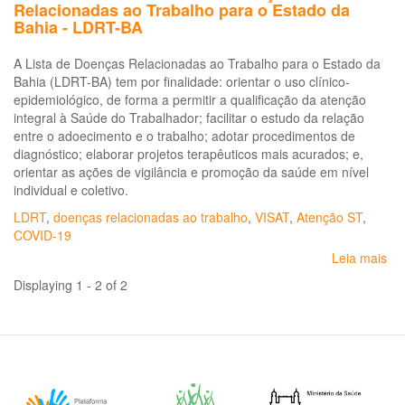
Relacionadas ao Trabalho para o Estado da
Bahia - LDRT-BA
A Lista de Doenças Relacionadas ao Trabalho para o Estado da
Bahia (LDRT-BA) tem por finalidade: orientar o uso clínico-
epidemiológico, de forma a permitir a qualificação da atenção
integral à Saúde do Trabalhador; facilitar o estudo da relação
entre o adoecimento e o trabalho; adotar procedimentos de
diagnóstico; elaborar projetos terapêuticos mais acurados; e,
orientar as ações de vigilância e promoção da saúde em nível
individual e coletivo.
LDRT
,
doenças relacionadas ao trabalho
,
VISAT
,
Atenção ST
,
COVID-19
Leia mais
so
Por
Displaying 1 - 2 of 2
Es
SE
Nº
31,
de
14
de