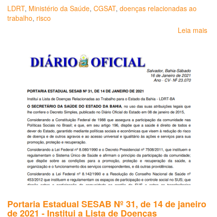
LDRT
,
Ministério da Saúde
,
CGSAT
,
doenças relacionadas ao
trabalho
,
risco
Leia mais
so
Por
Nº
2.
de
28
de
ag
de
20
Lis
de
Do
Re
ao
Tr
(L
*
Portaria Estadual SESAB Nº 31, de 14 de janeiro
de 2021 - Institui a Lista de Doenças