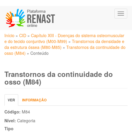
Pular
Toggl
para
naviga
o
conteúdo
Você
principal
Início
»
CID
»
Capítulo XIII - Doenças do sistema osteomuscular
está
e do tecido conjuntivo (M00-M99)
»
Transtornos da densidade e
aqui
da estrutura óssea (M80-M85)
»
Transtornos da continuidade do
osso (M84)
»
Conteúdo
Transtornos da continuidade do
osso (M84)
Abas
VER
(ABA
INFORMAÇÃO
primárias
ATIVA)
Código:
M84
Nível:
Categoria
Tipo