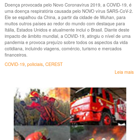
Doença provocada pelo Novo Coronavírus 2019, a COVID-19, é
uma doença respiratória causada pelo NOVO vírus SARS-CoV-2.
Ele se espalhou da China, a partir da cidade de Wuhan, para
muitos outros países ao redor do mundo com destaque para
Itália, Estados Unidos e atualmente inclui o Brasil. Diante deste
impacto de âmbito mundial, a COVID-19, atingiu o nível de uma
pandemia e provoca prejuízo sobre todos os aspectos da vida
cotidiana, incluindo viagens, comércio, turismo e mercados
financeiros.
COVID-19
,
policiais
,
CEREST
Leia mais
so
Re
pa
tr
da
se
púb
-
A
CO
19