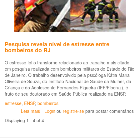
e
as
re
no
mu
do
tra
Pesquisa revela nível de estresse entre
(C
bombeiros do RJ
Sa
O estresse foi o transtorno relacionado ao trabalho mais citado
em pesquisa realizada com bombeiros militares do Estado do Rio
de Janeiro. O trabalho desenvolvido pela psicóloga Kátia Maria
Oliveira de Souza, do Instituto Nacional de Saúde da Mulher, da
Criança e do Adolescente Fernandes Figueira (IFF/Fiocruz), é
fruto de seu doutorado em Saúde Pública realizado na ENSP.
estresse
,
ENSP
,
bombeiros
Leia mais
sobre
Login
ou
registre-se
para postar comentários
Pesquisa
Displaying 1 - 4 of 4
revela
nível
de