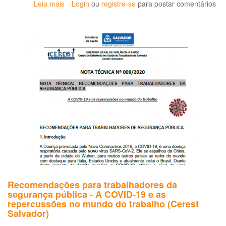
Leia mais
sobre
Login
ou
registre-se
para postar comentários
Más
condições
de
trabalho
afetam
saúde
dos
policiais
Recomendações para trabalhadores da
segurança pública - A COVID-19 e as
repercussões no mundo do trabalho (Cerest
Salvador)