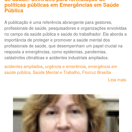
políticas públicas em Emergências em Saúde
Pública
A publicação é uma referência abrangente para gestores,
profissionais de saúde, pesquisadores e organizações envolvidas
no campo da saúde pública e saúde do trabalhador. Ela aborda a
importância de proteger e promover a saúde mental dos
profissionais de saúde, que desempenham um papel crucial na
resposta a emergências, como epidemias, pandemias,
catástrofes climáticas e acidentes industriais ampliados.
acidentes ampliados
,
urgência e emerência
,
emergência em
saúde pública
,
Saúde Mental e Trabalho
,
Fiocruz Brasília
Leia mais
so
Sa
Me
do
Tr
do
Se
de
Sa