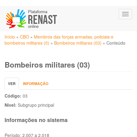
Pular
Toggl
para
naviga
o
conteúdo
Você
principal
Início
»
CBO
»
Membros das forças armadas, policiais e
está
bombeiros militares (0)
»
Bombeiros militares (03)
»
Conteúdo
aqui
Bombeiros militares (03)
Abas
VER
(ABA
INFORMAÇÃO
primárias
ATIVA)
Código:
03
Nível:
Subgrupo principal
Informações no sistema
Período:
2.007 a 2.018