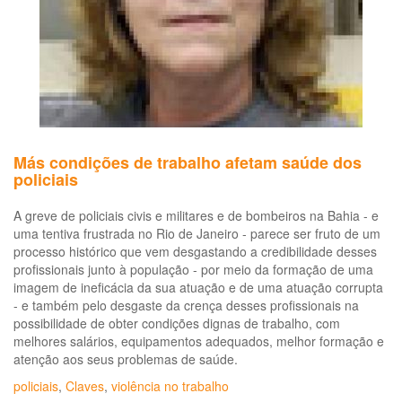
dir
pa
fo
de
pol
púb
em
Em
em
Más condições de trabalho afetam saúde dos
Sa
policiais
Púb
A greve de policiais civis e militares e de bombeiros na Bahia - e
uma tentiva frustrada no Rio de Janeiro - parece ser fruto de um
processo histórico que vem desgastando a credibilidade desses
profissionais junto à população - por meio da formação de uma
imagem de ineficácia da sua atuação e de uma atuação corrupta
- e também pelo desgaste da crença desses profissionais na
possibilidade de obter condições dignas de trabalho, com
melhores salários, equipamentos adequados, melhor formação e
atenção aos seus problemas de saúde.
policiais
,
Claves
,
violência no trabalho