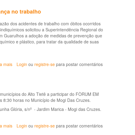
do
Guarulhos
Trabalho
nça no trabalho
realiza
fórum
zão dos acidentes de trabalho com óbitos ocorridos
sobre
ndiquímicos solicitou a Superintendência Regional do
exposição
em Guarulhos a adoção de medidas de prevenção que
ocupacional
uímico e plástico, para tratar da qualidade de suas
a
poeiras
em
marmorarias
ia mais
sobre
Login
ou
registre-se
para postar comentários
Sindquímicos:
Em
audiência
pública
municípios do Alto Tietê a participar do FÒRUM EM
sobre
8:30 horas no Município de Mogi Das Cruzes.
saúde
e
unha Glória, s/nº - Jardim Marica - Mogi das Cruzes.
segurança
no
trabalho
ia mais
sobre
Login
ou
registre-se
para postar comentários
Fórum