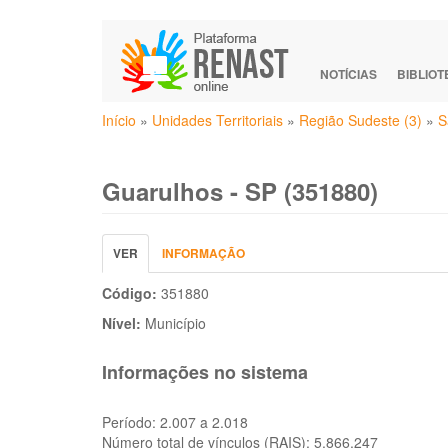
Pular
para
o
NOTÍCIAS
BIBLIO
conteúdo
Você
principal
Início
»
Unidades Territoriais
»
Região Sudeste (3)
»
S
está
aqui
Guarulhos - SP (351880)
Abas
VER
(ABA
INFORMAÇÃO
primárias
ATIVA)
Código:
351880
Nível:
Município
Informações no sistema
Período:
2.007 a 2.018
Número total de vínculos (RAIS):
5.866.247