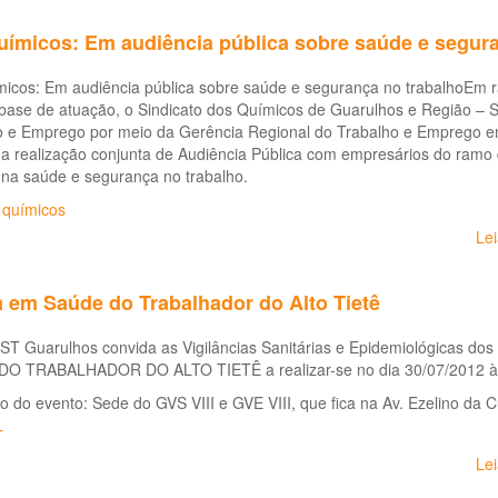
uímicos: Em audiência pública sobre saúde e segura
icos: Em audiência pública sobre saúde e segurança no trabalhoEm ra
ase de atuação, o Sindicato dos Químicos de Guarulhos e Região – Si
o e Emprego por meio da Gerência Regional do Trabalho e Emprego 
a realização conjunta de Audiência Pública com empresários do ramo q
 na saúde e segurança no trabalho.
 químicos
Le
 em Saúde do Trabalhador do Alto Tietê
 Guarulhos convida as Vigilâncias Sanitárias e Epidemiológicas dos 
O TRABALHADOR DO ALTO TIETÊ a realizar-se no dia 30/07/2012 às 
 do evento: Sede do GVS VIII e GVE VIII, que fica na Av. Ezelino da C
T
Le