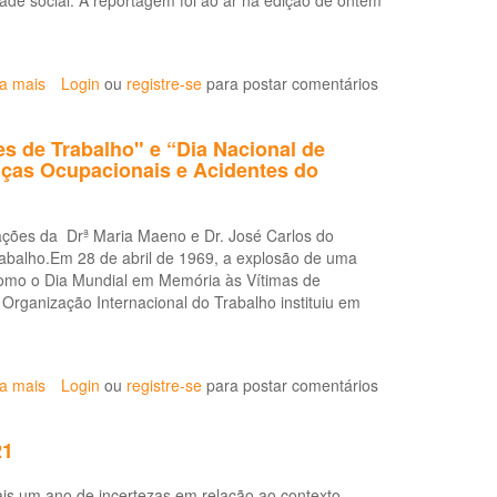
dade social. A reportagem foi ao ar na edição de ontem
acidentes
de
trabalho
ia mais
sobre
Login
ou
registre-se
para postar comentários
Conferência
nacional
s de Trabalho" e “Dia Nacional de
da
ças Ocupacionais e Acidentes do
CUT
debate
políticas
ções da Drª Maria Maeno e Dr. José Carlos do
de
abalho.Em 28 de abril de 1969, a explosão de uma
saúde
como o Dia Mundial em Memória às Vítimas de
do
rganização Internacional do Trabalho instituiu em
trabalhador
.
ia mais
sobre
Login
ou
registre-se
para postar comentários
EVENTO:
"Dia
21
Mundial
em
ais um ano de incertezas em relação ao contexto
Memória