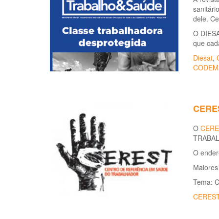
sanitári
dele. Ce
O DIESAT
que cada
Diesat
,
CODEM
CERES
O
CERE
TRABALH
O endere
Maiores 
Tema: C
CERES