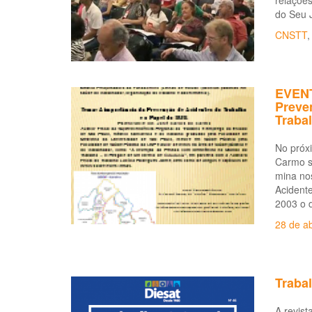
relações
do Seu J
CNSTT
EVENT
Preve
Traba
No próx
Carmo s
mina no
Acidente
2003 o 
28 de ab
Trabal
A revist