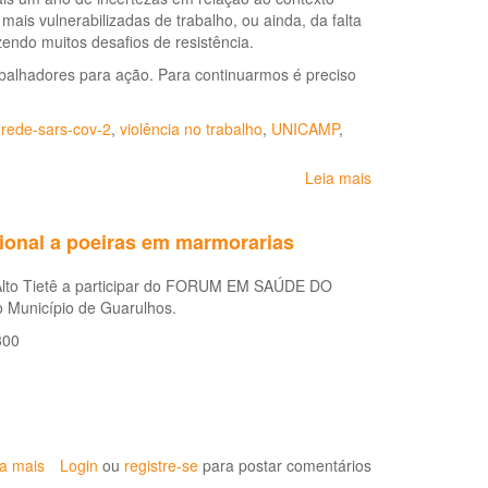
ais vulnerabilizadas de trabalho, ou ainda, da falta
às
endo muitos desafios de resistência.
Vítimas
de
balhadores para ação. Para continuarmos é preciso
Acidentes
de
,
rede-sars-cov-2
,
violência no trabalho
,
UNICAMP
,
Trabalho"
e
“Dia
Leia mais
sobre
Nacional
Trabalho
de
&
ional a poeiras em marmorarias
Prevenção
Saúde
e
-
Segurança
o Alto Tietê a participar do FORUM EM SAÚDE DO
Revista
no
 Município de Guarulhos.
do
Trabalho”
DIESAT
300
-
-
Prevenção
No.
de
46
Doenças
-
Ocupacionais
Março
e
2021
ia mais
sobre
Login
ou
registre-se
para postar comentários
Acidentes
CEREST