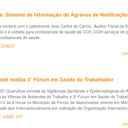
na: Sistema de informação de Agravos de Notificação
a contará com o palestrante Jose Carlos do Carmo, Auditor Fiscal da 
o e é voltada para profissionais de saúde da CCH, CCIH serviços de pr
rofissionais de saúde.
CEREST
Le
ietê realiza 3° Fórum em Saúde do Trabalhador
 Guarulhos convida as Vigilâncias Sanitárias e Epidemiológicas do Al
 às Vítimas de Acidentes do Trabalho e 3º Fórum em Saúde do Trabalh
12 às 8 horas no Município de Ferraz de Vasconcelos, evento em Memó
dade que Internacionalmente por indicação da Organização Internacion
T
,
VISAT
,
OIT
Le