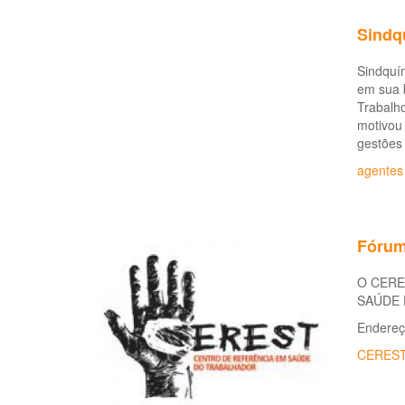
Sindq
Sindquím
em sua b
Trabalh
motivou 
gestões
agentes
Fórum
O CEREST
SAÚDE D
Endereço
CERES