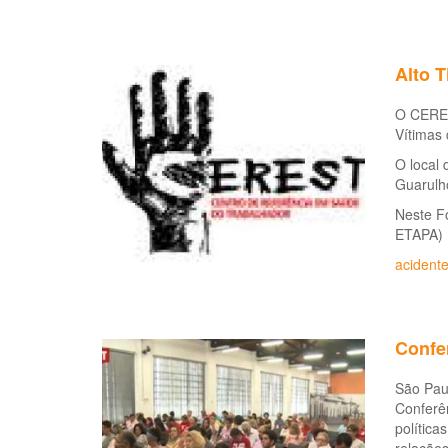
Alto T
O CEREST
Vítimas 
O local 
Guarulh
Neste 
ETAPA)
acidente
Confer
São Paul
Conferên
política