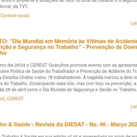
 entre o ambiente e situações de risco no local de trabalho e a seguri
ornal, da TVT.
,
Controle social
Le
O: "Dia Mundial em Memória às Vítimas de Acidente
nção e Segurança no Trabalho” - Prevenção de Doen
lho
imo dia 29/04 o CEREST Guarulhos promove evento com as apresenta
obre Política de Saúde do Trabalhador e Prevenção de Acidente do Tr
s Estados Unidos matou 78 trabalhadores. A tragédia marcou a data 
s do Trabalho. Encampando essa luta, mas com foco na prevenção, a O
dia 28 de abril como o Dia Mundial de Segurança e Saúde no Trabalho
ril
,
CEREST
Le
ho & Saúde - Revista do DIESAT - No. 46 - Março 20
a Trabalho & Saúde em sua edição nº 46 é apresentada no início de m