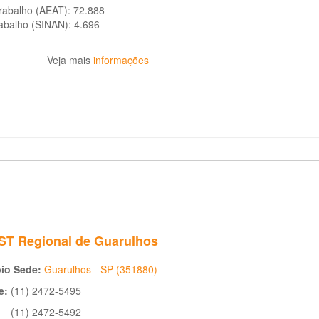
trabalho (AEAT):
72.888
rabalho (SINAN):
4.696
Veja mais
informações
T Regional de Guarulhos
pio Sede:
Guarulhos - SP (351880)
e:
(11) 2472-5495
(11) 2472-5492