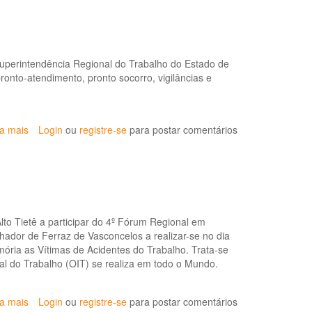
em
Saúde
do
Trabalhador
do
Superintendência Regional do Trabalho do Estado de
Alto
onto-atendimento, pronto socorro, vigilâncias e
Tietê
ia mais
sobre
Login
ou
registre-se
para postar comentários
Oficina:
Sistema
de
informação
de
Agravos
to Tietê a participar do 4º Fórum Regional em
de
ador de Ferraz de Vasconcelos a realizar-se no dia
Notificação
ria as Vítimas de Acidentes do Trabalho. Trata-se
al do Trabalho (OIT) se realiza em todo o Mundo.
ia mais
sobre
Login
ou
registre-se
para postar comentários