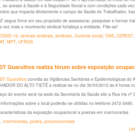
o, ao acesso à Saúde e à Seguridade Social e com condições cada vez m
nário que impacta diretamente o campo da Saúde do Trabalhador, traz
 segue firme em seu propósito de assessorar, pesquisar e formar tra
 vez mais o movimento sindical fortaleça a entidade. Filie-se!
COVID-19
,
centrais sindicais
,
sindicato
,
Controle social
,
CNS
,
CEREST
AT
,
MPT
,
UFRGS
T Guarulhos realiza fórum sobre exposição ocupac
ST Guarulhos
convida as Vigilâncias Sanitárias e Epidemiológicas d
ADOR DO ALTO TIETÊ a realizar-se no dia 30/03/2012 às 8 horas no
ço do evento será na sede da Secretaria da Saúde sito a Rua Iris nº 
informações sobre o local poderão se obtidas no telefone 2472-5495.
aracterísticas da exposição ocupacional a poeiras em marmorarias
T
,
marmorarias
,
poeira
,
pneumoconiose
Le