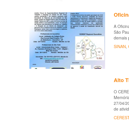
Ofici
A Oficin
São Paul
demais p
SINAN
,
Alto T
O CEREST
Memória
27/04/20
de ativi
CERES