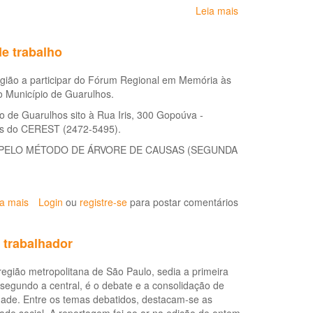
Leia mais
sobre
CEREST
Regional
de trabalho
de
Guarulhos
região a participar do Fórum Regional em Memória às
o Município de Guarulhos.
o de Guarulhos sito à Rua Iris, 300 Gopoúva -
nes do CEREST (2472-5495).
O PELO MÉTODO DE ÁRVORE DE CAUSAS (SEGUNDA
ia mais
sobre
Login
ou
registre-se
para postar comentários
Alto
Tietê
 trabalhador
realiza
evento
egião metropolitana de São Paulo, sedia a primeira
sobre
segundo a central, é o debate e a consolidação de
investigação
idade. Entre os temas debatidos, destacam-se as
de