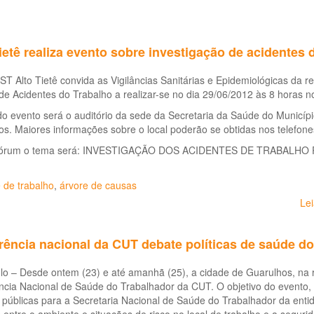
ietê realiza evento sobre investigação de acidentes 
 Alto Tietê convida as Vigilâncias Sanitárias e Epidemiológicas da 
de Acidentes do Trabalho a realizar-se no dia 29/06/2012 às 8 horas n
do evento será o auditório da sede da Secretaria da Saúde do Municípi
os. Maiores informações sobre o local poderão se obtidas nos telefo
Fórum o tema será: INVESTIGAÇÃO DOS ACIDENTES DE TRABALH
 de trabalho
,
árvore de causas
Le
ência nacional da CUT debate políticas de saúde do
o – Desde ontem (23) e até amanhã (25), a cidade de Guarulhos, na r
cia Nacional de Saúde do Trabalhador da CUT. O objetivo do evento, 
s públicas para a Secretaria Nacional de Saúde do Trabalhador da ent