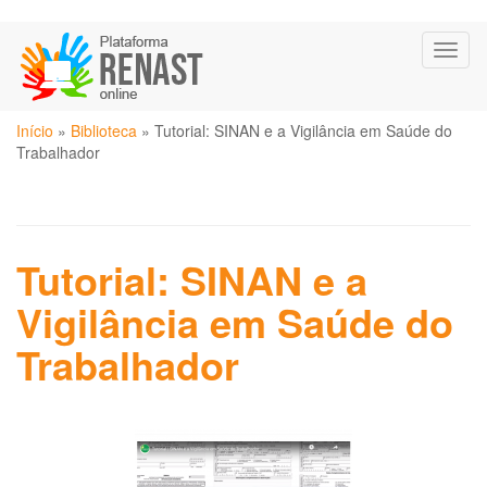
Pular
Toggl
para
naviga
o
conteúdo
Você
principal
Início
»
Biblioteca
»
Tutorial: SINAN e a Vigilância em Saúde do
está
Trabalhador
aqui
Tutorial: SINAN e a
Vigilância em Saúde do
Trabalhador