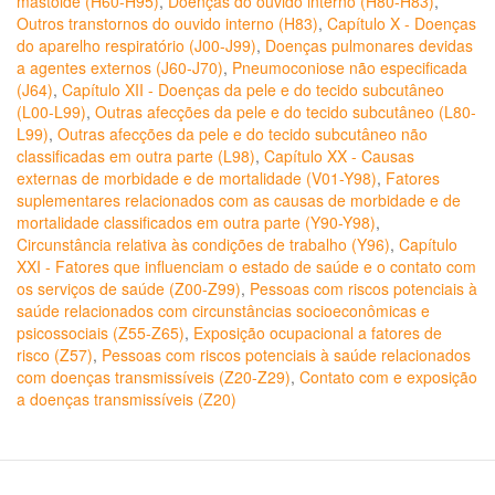
mastóide (H60-H95)
,
Doenças do ouvido interno (H80-H83)
,
Outros transtornos do ouvido interno (H83)
,
Capítulo X - Doenças
do aparelho respiratório (J00-J99)
,
Doenças pulmonares devidas
a agentes externos (J60-J70)
,
Pneumoconiose não especificada
(J64)
,
Capítulo XII - Doenças da pele e do tecido subcutâneo
(L00-L99)
,
Outras afecções da pele e do tecido subcutâneo (L80-
L99)
,
Outras afecções da pele e do tecido subcutâneo não
classificadas em outra parte (L98)
,
Capítulo XX - Causas
externas de morbidade e de mortalidade (V01-Y98)
,
Fatores
suplementares relacionados com as causas de morbidade e de
mortalidade classificados em outra parte (Y90-Y98)
,
Circunstância relativa às condições de trabalho (Y96)
,
Capítulo
XXI - Fatores que influenciam o estado de saúde e o contato com
os serviços de saúde (Z00-Z99)
,
Pessoas com riscos potenciais à
saúde relacionados com circunstâncias socioeconômicas e
psicossociais (Z55-Z65)
,
Exposição ocupacional a fatores de
risco (Z57)
,
Pessoas com riscos potenciais à saúde relacionados
com doenças transmissíveis (Z20-Z29)
,
Contato com e exposição
a doenças transmissíveis (Z20)