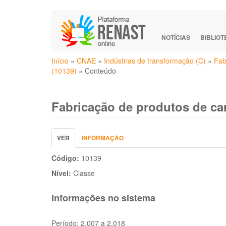
Pular
para
o
NOTÍCIAS
BIBLIO
conteúdo
Você
principal
Início
»
CNAE
»
Indústrias de transformação (C)
»
Fab
está
(10139)
»
Conteúdo
aqui
Fabricação de produtos de ca
Abas
VER
(ABA
INFORMAÇÃO
primárias
ATIVA)
Código:
10139
Nível:
Classe
Informações no sistema
Período:
2.007 a 2.018