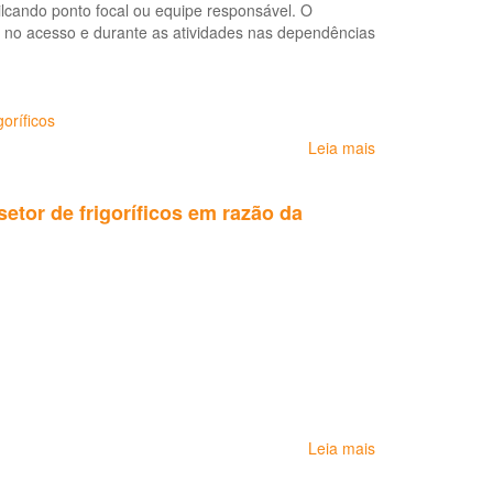
tilcando ponto focal ou equipe responsável. O
 no acesso e durante as atividades nas dependências
goríficos
Leia mais
sobre
Orientações
gerais
etor de frigoríficos em razão da
para
frigoríficos
em
razão
da
pandemia
da
COVID-
19
(STRAB/SEPRT-
ME/SPA-
Leia mais
sobre
MAPA/SVS-
Orientações
MS)
gerais