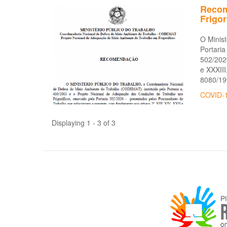
Recom
Frigo
O Minist
Portaria
502/2020
e XXXIII
8080/19
COVID-
Displaying 1 - 3 of 3