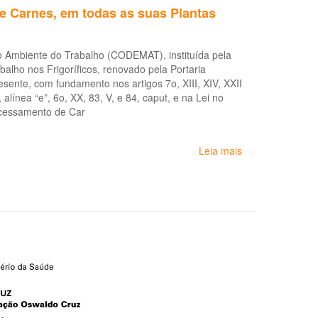
 Carnes, em todas as suas Plantas
aos
trabalhadores
e
o Ambiente do Trabalho (CODEMAT), instituída pela
empregadores
alho nos Frigoríficos, renovado pela Portaria
do
ente, com fundamento nos artigos 7o, XIII, XIV, XXII
setor
alínea “e”, 6o, XX, 83, V, e 84, caput, e na Lei no
de
ocessamento de Car
frigoríficos
em
razão
Leia mais
sobre
da
Recomendação
pandemia
às
da
Indústrias
COVID-
de
19
Abate
e
Processamento
de
Carnes,
em
todas