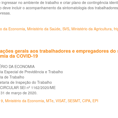
 ingressar no ambiente de trabalho e criar plano de contingência iden
o deve incluir o acompanhamento da sintomatologia dos trabalhadores
resas.
rio da Economia
,
Ministério da Saúde
,
SVS
,
Ministério da Agricultura
,
fri
ações gerais aos trabalhadores e empregadores do s
mia da COVID-19
ÉRIO DA ECONOMIA
ia Especial de Previdência e Trabalho
ia de Trabalho
etaria de Inspeção do Trabalho
CIRCULAR SEI nº 1162/2020/ME
, 31 de março de 2020.
19
,
Ministério da Economia
,
MTe
,
VISAT
,
SESMT
,
CIPA
,
EPI