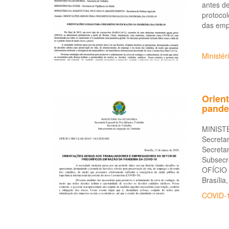
antes de
protocol
das emp
Ministé
Orient
pande
MINIST
Secretar
Secretar
Subsecr
OFÍCIO 
Brasília
COVID-