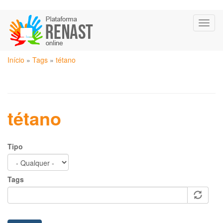
Pular
Toggl
para
naviga
o
conteúdo
Você
principal
Início
»
Tags
»
tétano
está
aqui
tétano
Tipo
Tags