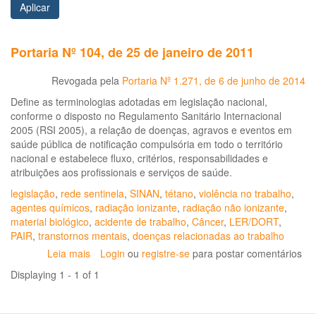
Aplicar
Portaria Nº 104, de 25 de janeiro de 2011
Revogada pela
Portaria Nº 1.271, de 6 de junho de 2014
Define as terminologias adotadas em legislação nacional,
conforme o disposto no Regulamento Sanitário Internacional
2005 (RSI 2005), a relação de doenças, agravos e eventos em
saúde pública de notificação compulsória em todo o território
nacional e estabelece fluxo, critérios, responsabilidades e
atribuições aos profissionais e serviços de saúde.
legislação
,
rede sentinela
,
SINAN
,
tétano
,
violência no trabalho
,
agentes químicos
,
radiação ionizante
,
radiação não ionizante
,
material biológico
,
acidente de trabalho
,
Câncer
,
LER/DORT
,
PAIR
,
transtornos mentais
,
doenças relacionadas ao trabalho
Leia mais
sobre
Login
ou
registre-se
para postar comentários
Portaria
Displaying 1 - 1 of 1
Nº
104,
de