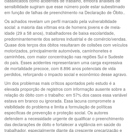
classificados como acidentes de trabalho, embora análises de
sensibilidade sugiram que esse número pode estar subestimado
em função de falhas de preenchimento na Declaração de Óbito..
Os achados revelam um perfil marcado pela vulnerabilidade
social: a maioria das vítimas era de homens jovens e de meia-
idade (29 a 58 anos), trabalhadores de baixa escolaridade,
predominantemente dos setores industrial e de comércio/vendas.
Quase dois terços dos óbitos resultaram de colisões com veículos
motorizados, principalmente automóveis, caminhonetes e
caminhões, com maior concentração nas regiões Sul e Sudeste
do país. Esses acidentes representaram uma carga expressiva
de mortalidade precoce, com 8.896 anos potenciais de vida
perdidos, reforçando o impacto social e econômico desse agravo.
Um dos problemas mais críticos apontados pelo estudo é a
elevada proporção de registros com informação ausente sobre a
relação do óbito com o trabalho: em 57% dos casos essa variável
estava em branco ou ignorada. Essa lacuna compromete a
visibilidade do problema e limita a formulação de políticas
específicas de prevenção e proteção social. Os autores
defendem a necessidade urgente de qualificar o preenchimento
das declarações de óbito e fortalecer a vigilância em saúde do
trabalhador, especialmente diante da crescente precarização e