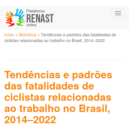
Pular
Toggl
para
naviga
o
conteúdo
Você
principal
Início
»
Biblioteca
»
Tendências e padrões das fatalidades de
está
ciclistas relacionadas ao trabalho no Brasil, 2014–2022
aqui
Tendências e padrões
das fatalidades de
ciclistas relacionadas
ao trabalho no Brasil,
2014–2022