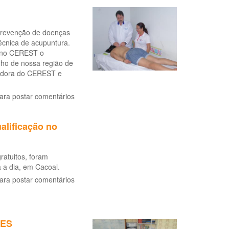
prevenção de doenças
técnica de acupuntura.
e no CEREST o
lho de nossa região de
nadora do CEREST e
ara postar comentários
alificação no
atuitos, foram
 a dia, em Cacoal.
ara postar comentários
ÕES