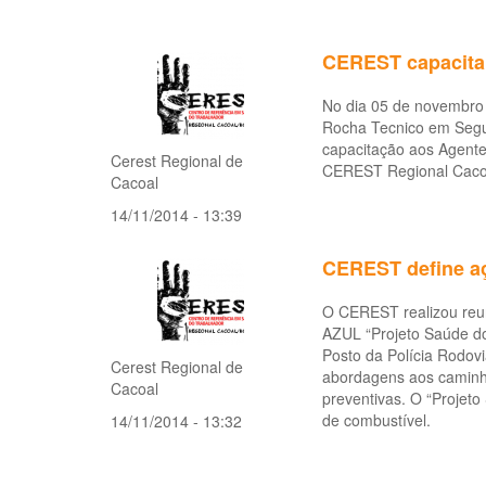
CEREST capacita
No dia 05 de novembro 
Rocha Tecnico em Segu
capacitação aos Agente
Cerest Regional de
CEREST Regional Cacoal
Cacoal
14/11/2014 - 13:39
CEREST define 
O CEREST realizou reu
AZUL “Projeto Saúde d
Posto da Polícia Rodovi
Cerest Regional de
abordagens aos caminho
Cacoal
preventivas. O “Projet
de combustível.
14/11/2014 - 13:32