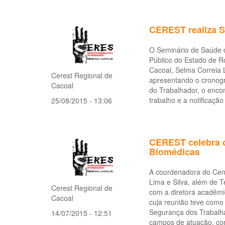
CEREST realiza S
O Seminário de Saúde do
Público do Estado de 
Cacoal, Selma Correia 
Cerest Regional de
apresentando o cronog
Cacoal
do Trabalhador, o encon
trabalho e a notificaç
25/08/2015 - 13:06
CEREST celebra c
Biomédicas
A coordenadora do Cen
Lima e Silva, além de 
Cerest Regional de
com a diretora acadêm
Cacoal
cuja reunião teve como 
Segurança dos Trabalhad
14/07/2015 - 12:51
campos de atuação, co