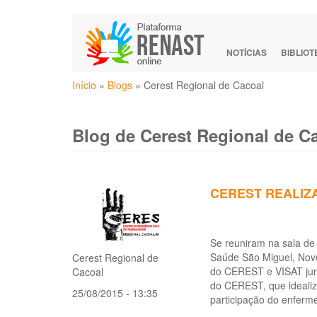
Pular
para
o
NOTÍCIAS
BIBLIO
conteúdo
Você
principal
Início
»
Blogs
»
Cerest Regional de Cacoal
está
aqui
Blog de Cerest Regional de C
CEREST REALIZ
Se reuniram na sala de
Saúde São Miguel, Novo
Cerest Regional de
do CEREST e VISAT junt
Cacoal
do CEREST, que idealiz
25/08/2015 - 13:35
participação do enferm