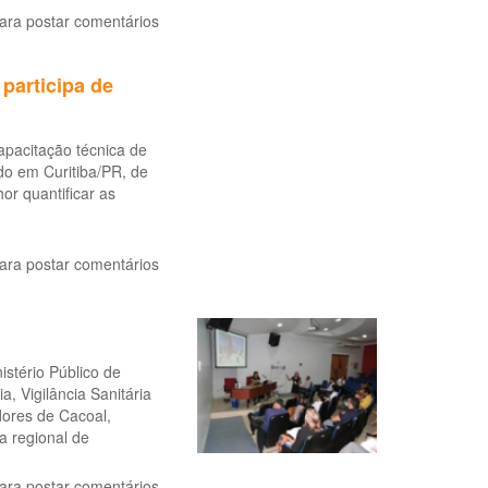
ara postar comentários
participa de
pacitação técnica de
do em Curitiba/PR, de
or quantificar as
ara postar comentários
stério Público de
, Vigilância Sanitária
ores de Cacoal,
a regional de
ara postar comentários