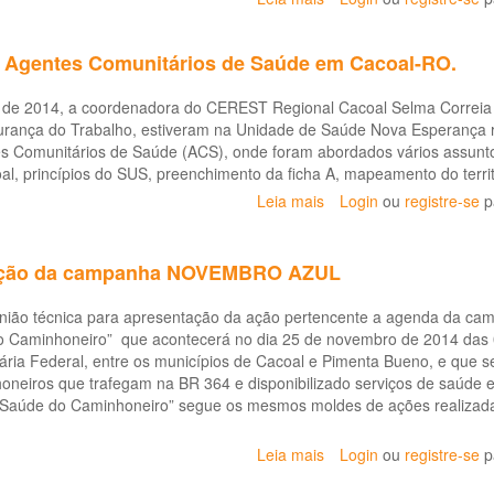
Maforte
1ª
participa
AÇÃO
 Agentes Comunitários de Saúde em Cacoal-RO.
de
CONJUNTA
Capacitação
COM
Técnica
de 2014, a coordenadora do CEREST Regional Cacoal Selma Correia L
OS
em
rança do Trabalho, estiveram na Unidade de Saúde Nova Esperança r
SINDICATOS
Higiene
s Comunitários de Saúde (ACS), onde foram abordados vários assunt
Ocupacional
, princípios do SUS, preenchimento da ficha A, mapeamento do territ
Leia mais
sobre
Login
ou
registre-se
p
CEREST
capacita
Agentes
ação da campanha NOVEMBRO AZUL
Comunitários
de
nião técnica para apresentação da ação pertencente a agenda da
Saúde
o Caminhoneiro” que acontecerá no dia 25 de novembro de 2014 das 
em
ária Federal, entre os municípios de Cacoal e Pimenta Bueno, e que s
Cacoal-
neiros que trafegam na BR 364 e disponibilizado serviços de saúde e
RO.
o Saúde do Caminhoneiro” segue os mesmos moldes de ações realizada
Leia mais
sobre
Login
ou
registre-se
p
CEREST