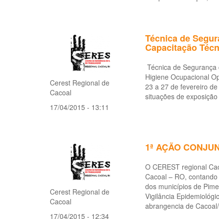
Técnica de Segur
Capacitação Técn
Técnica de Segurança d
Higiene Ocupacional Ope
Cerest Regional de
23 a 27 de fevereiro d
Cacoal
situações de exposição 
17/04/2015 - 13:11
1ª AÇÃO CONJU
O CEREST regional Caco
Cacoal – RO, contando c
dos municípios de Pim
Cerest Regional de
Vigilância Epidemiológ
Cacoal
abrangencia de Cacoal
17/04/2015 - 12:34