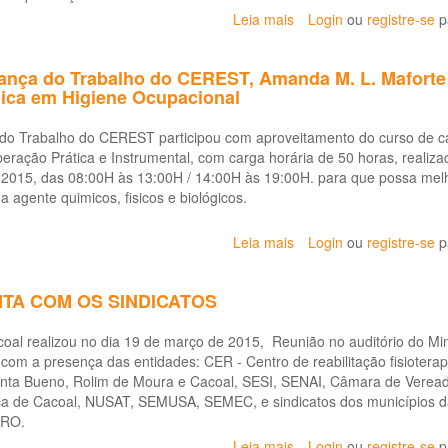
Leia mais
sobre
Login
ou
registre-se
p
CEREST
celebra
ança do Trabalho do CEREST, Amanda M. L. Maforte 
convênio
ica em Higiene Ocupacional
de
estágio
o Trabalho do CEREST participou com aproveitamento do curso de ca
com
ração Prática e Instrumental, com carga horária de 50 horas, realiza
a
e 2015, das 08:00H às 13:00H / 14:00H às 19:00H. para que possa melh
FACIMED
a agente quimicos, fisicos e biológicos.
-
Faculdade
de
Leia mais
sobre
Login
ou
registre-se
p
Ciências
Técnica
Biomédicas
de
NTA COM OS SINDICATOS
Segurança
do
al realizou no dia 19 de março de 2015, Reunião no auditório do Mini
Trabalho
om a presença das entidades: CER - Centro de reabilitação fisioterapia
do
enta Bueno, Rolim de Moura e Cacoal, SESI, SENAI, Câmara de Veread
CEREST,
ica de Cacoal, NUSAT, SEMUSA, SEMEC, e sindicatos dos municípios d
Amanda
/RO.
M.
L.
Leia mais
sobre
Login
ou
registre-se
p