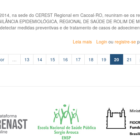
Luiz
Luciano
Rosa,
 2014, na sede do CEREST Regional em Cacoal-RO, reuniram-se os re
participa
IGILÂNCIA EPIDEMIOLÓGICA, REGIONAL DE SAÚDE DE ROLIM DE
de
o detectar medidas preventivas e de tratamento de casos de adoecimen
qualificação
no
Leia mais
sobre
Login
ou
registre-se
p
SEBRAE
CEREST
–
SE
Cacoal/RO
ior
…
13
14
15
16
17
18
19
20
21
REUNE
COM
AGEVISA
E
JBS
PARA
DISCUSSÃO
DE
AÇÕES
PREVENTIVAS