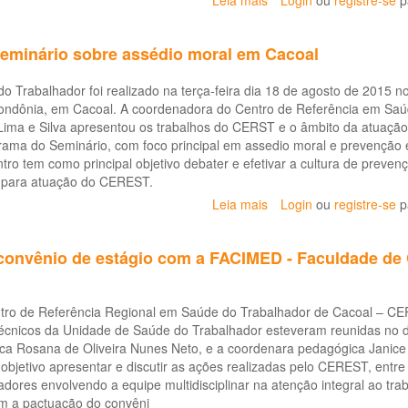
Leia mais
sobre
Login
ou
registre-se
p
CEREST
REALIZA
eminário sobre assédio moral em Cacoal
REUNIÃO
COM
 Trabalhador foi realizado na terça-feira dia 18 de agosto de 2015 no 
CONSELHOS
Rondônia, em Cacoal. A coordenadora do Centro de Referência em Sa
MUNICIPAIS
Lima e Silva apresentou os trabalhos do CERST e o âmbito da atuaç
DE
rama do Seminário, com foco principal em assedio moral e prevençã
SAÚDE
tro tem como principal objetivo debater e efetivar a cultura de preven
ão para atuação do CEREST.
Leia mais
sobre
Login
ou
registre-se
p
CEREST
realiza
onvênio de estágio com a FACIMED - Faculdade de 
Seminário
sobre
assédio
tro de Referência Regional em Saúde do Trabalhador de Cacoal – CE
moral
Técnicos da Unidade de Saúde do Trabalhador esteveram reunidas no d
em
ica Rosana de Oliveira Nunes Neto, e a coordenara pedagógica Jani
Cacoal
objetivo apresentar e discutir as ações realizadas pelo CEREST, entre
ores envolvendo a equipe multidisciplinar na atenção integral ao tra
m a pactuação do convêni