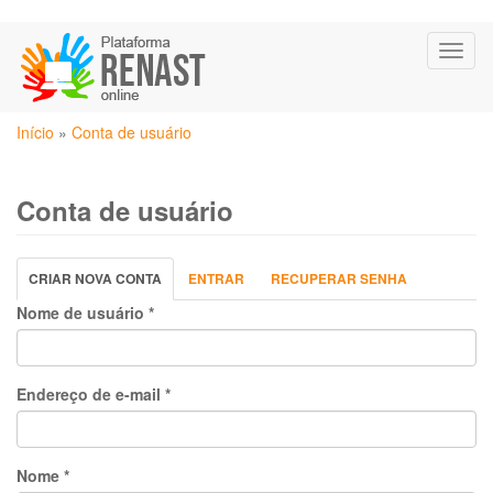
Pular
Toggl
para
naviga
o
conteúdo
Você
principal
Início
»
Conta de usuário
está
aqui
Conta de usuário
Abas
CRIAR NOVA CONTA
(ABA
ENTRAR
RECUPERAR SENHA
primárias
ATIVA)
Nome de usuário
*
Endereço de e-mail
*
Nome
*