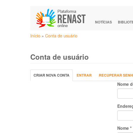
Pular
para
o
NOTÍCIAS
BIBLIO
conteúdo
Você
principal
Início
»
Conta de usuário
está
aqui
Conta de usuário
Abas
CRIAR NOVA CONTA
(ABA
ENTRAR
RECUPERAR SEN
primárias
ATIVA)
Nome d
Endereç
Nome
*