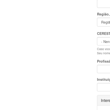
Região,
CERES
Caso você
Seu nome 
Profiss
Institui
Ocult
Inter