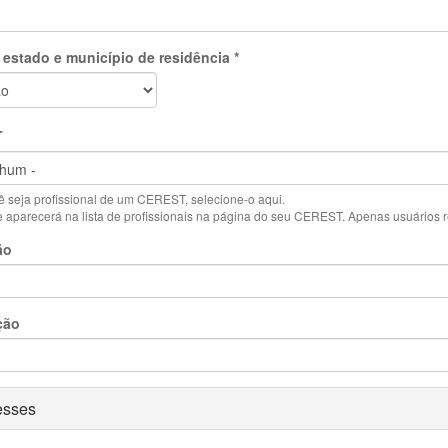
 estado e município de residência
*
T
 seja profissional de um CEREST, selecione-o aqui.
aparecerá na lista de profissionais na página do seu CEREST. Apenas usuários reg
ão
ção
ar
esses