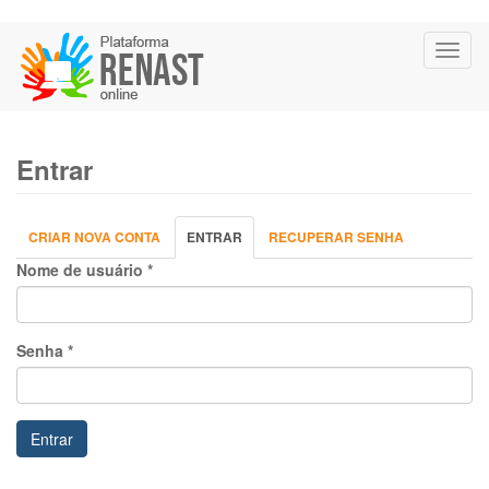
Pular
Toggl
para
naviga
o
conteúdo
principal
Entrar
Abas
CRIAR NOVA CONTA
ENTRAR
(ABA
RECUPERAR SENHA
primárias
ATIVA)
Nome de usuário
*
Senha
*
Entrar