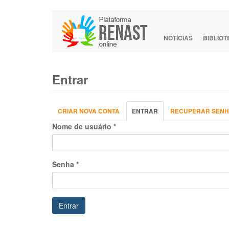
Pular
para
o
NOTÍCIAS
BIBLIO
conteúdo
principal
Entrar
Abas
CRIAR NOVA CONTA
ENTRAR
(ABA
RECUPERAR SEN
primárias
ATIVA)
Nome de usuário
*
Senha
*
Entrar