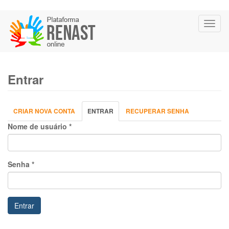
Pular
Toggl
para
naviga
o
conteúdo
principal
Entrar
Abas
CRIAR NOVA CONTA
ENTRAR
(ABA
RECUPERAR SENHA
primárias
ATIVA)
Nome de usuário
*
Senha
*
Entrar