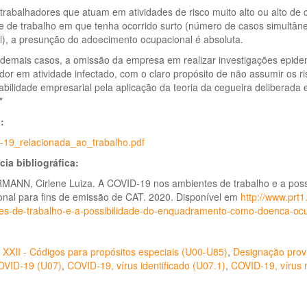
 trabalhadores que atuam em atividades de risco muito alto ou alto 
 de trabalho em que tenha ocorrido surto (número de casos simultâne
l), a presunção do adoecimento ocupacional é absoluta.
 demais casos, a omissão da empresa em realizar investigações epide
dor em atividade infectado, com o claro propósito de não assumir os ris
bilidade empresarial pela aplicação da teoria da cegueira deliberada e
"
o:
d-19_relacionada_ao_trabalho.pdf
cia bibliográfica:
ANN, Cirlene Luiza. A COVID-19 nos ambientes de trabalho e a pos
onal para fins de emissão de CAT. 2020. Disponível em
http://www.prt
es-de-trabalho-e-a-possibilidade-do-enquadramento-como-doenca-ocu
 XXII - Códigos para propósitos especiais (U00-U85)
,
Designação provi
OVID-19 (U07)
,
COVID-19, vírus identificado (U07.1)
,
COVID-19, vírus n