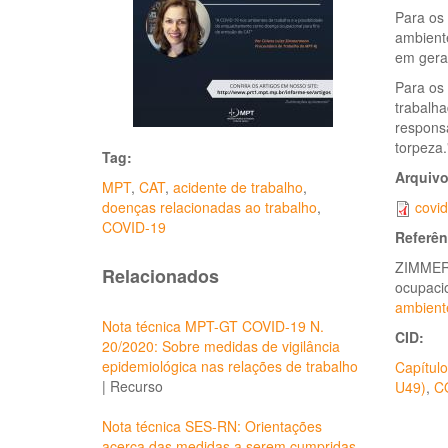
Para os
ambiente
em gera
Para os
trabalha
responsa
torpeza.
Tag:
Arquiv
MPT
,
CAT
,
acidente de trabalho
,
doenças relacionadas ao trabalho
,
covi
COVID-19
Referên
ZIMMERM
Relacionados
ocupaci
ambient
Nota técnica MPT-GT COVID-19 N.
CID:
20/2020: Sobre medidas de vigilância
epidemiológica nas relações de trabalho
Capítulo
|
Recurso
U49)
,
C
Nota técnica SES-RN: Orientações
acerca das medidas a serem cumpridas