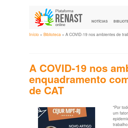
Pular
para
o
NOTÍCIAS
BIBLIO
conteúdo
Você
principal
Início
»
Biblioteca
»
A COVID-19 nos ambientes de tra
está
aqui
A COVID-19 nos ambi
enquadramento como
de CAT
"Por to
um fator
epidemi
trabalho