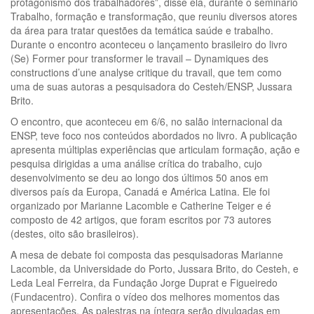
protagonismo dos trabalhadores”, disse ela, durante o seminário
Trabalho, formação e transformação, que reuniu diversos atores
da área para tratar questões da temática saúde e trabalho.
Durante o encontro aconteceu o lançamento brasileiro do livro
(Se) Former pour transformer le travail – Dynamiques des
constructions d’une analyse critique du travail, que tem como
uma de suas autoras a pesquisadora do Cesteh/ENSP, Jussara
Brito.
O encontro, que aconteceu em 6/6, no salão internacional da
ENSP, teve foco nos conteúdos abordados no livro. A publicação
apresenta múltiplas experiências que articulam formação, ação e
pesquisa dirigidas a uma análise crítica do trabalho, cujo
desenvolvimento se deu ao longo dos últimos 50 anos em
diversos país da Europa, Canadá e América Latina. Ele foi
organizado por Marianne Lacomble e Catherine Teiger e é
composto de 42 artigos, que foram escritos por 73 autores
(destes, oito são brasileiros).
A mesa de debate foi composta das pesquisadoras Marianne
Lacomble, da Universidade do Porto, Jussara Brito, do Cesteh, e
Leda Leal Ferreira, da Fundação Jorge Duprat e Figueiredo
(Fundacentro). Confira o vídeo dos melhores momentos das
apresentações. As palestras na íntegra serão divulgadas em