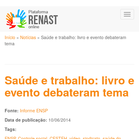
Pular
Toggl
para
naviga
o
conteúdo
Você
principal
Início
»
Notícias
»
Saúde e trabalho: livro e evento debateram
está
tema
aqui
Saúde e trabalho: livro e
evento debateram tema
Fonte:
Informe ENSP
Data de publicação:
10/06/2014
Tags:
ENSP
,
Controle social
,
CESTEH
,
vídeo
,
sindicato
,
saúde do