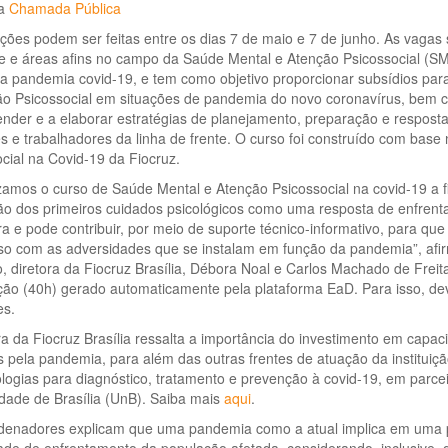
 a
Chamada Pública
ições podem ser feitas entre os dias 7 de maio e 7 de junho. As vagas s
e e áreas afins no campo da Saúde Mental e Atenção Psicossocial (S
 a pandemia covid-19, e tem como objetivo proporcionar subsídios pa
ão Psicossocial em situações de pandemia do novo coronavírus, bem c
der e a elaborar estratégias de planejamento, preparação e resposta
es e trabalhadores da linha de frente. O curso foi construído com base
cial na Covid-19 da Fiocruz.
amos o curso de Saúde Mental e Atenção Psicossocial na covid-19 a fi
ão dos primeiros cuidados psicológicos como uma resposta de enfrent
a e pode contribuir, por meio de suporte técnico-informativo, para que
so com as adversidades que se instalam em função da pandemia”, af
 diretora da Fiocruz Brasília, Débora Noal e Carlos Machado de Freitas
ação (40h) gerado automaticamente pela plataforma EaD. Para isso, d
es.
ra da Fiocruz Brasília ressalta a importância do investimento em capaci
 pela pandemia, para além das outras frentes de atuação da instituiç
logias para diagnóstico, tratamento e prevenção à covid-19, em parce
dade de Brasília (UnB). Saiba mais
aqui
.
denadores explicam que uma pandemia como a atual implica em uma pe