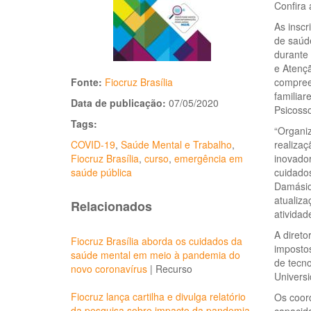
Confira
As inscr
de saúd
durante
e Atenç
Fonte:
Fiocruz Brasília
compreen
familiar
Data de publicação:
07/05/2020
Psicosso
Tags:
“Organiz
COVID-19
,
Saúde Mental e Trabalho
,
realizaç
Fiocruz Brasília
,
curso
,
emergência em
inovador
saúde pública
cuidado
Damásio,
atualiz
Relacionados
atividad
A direto
Fiocruz Brasília aborda os cuidados da
impostos
saúde mental em meio à pandemia do
de tecno
novo coronavírus
|
Recurso
Universi
Fiocruz lança cartilha e divulga relatório
Os coor
da pesquisa sobre impacto da pandemia