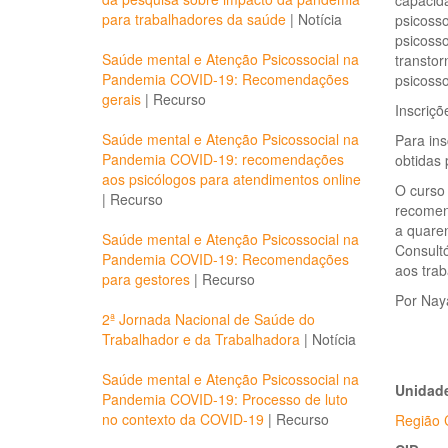
capacida
para trabalhadores da saúde
|
Notícia
psicosso
psicoss
Saúde mental e Atenção Psicossocial na
transtor
Pandemia COVID-19: Recomendações
psicosso
gerais
|
Recurso
Inscriçõ
Saúde mental e Atenção Psicossocial na
Para in
Pandemia COVID-19: recomendações
obtidas 
aos psicólogos para atendimentos online
O curso
|
Recurso
recomend
a quaren
Saúde mental e Atenção Psicossocial na
Consultó
Pandemia COVID-19: Recomendações
aos trab
para gestores
|
Recurso
Por Naya
2ª Jornada Nacional de Saúde do
Trabalhador e da Trabalhadora
|
Notícia
Saúde mental e Atenção Psicossocial na
Unidade
Pandemia COVID-19: Processo de luto
no contexto da COVID-19
|
Recurso
Região 