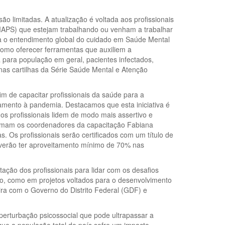
ão limitadas. A atualização é voltada aos profissionais
MAPS) que estejam trabalhando ou venham a trabalhar
ra o entendimento global do cuidado em Saúde Mental
omo oferecer ferramentas que auxiliem a
 para população em geral, pacientes infectados,
 nas cartilhas da Série Saúde Mental e Atenção
m de capacitar profissionais da saúde para a
amento à pandemia. Destacamos que esta iniciativa é
 os profissionais lidem de modo mais assertivo e
irmam os coordenadores da capacitação Fabiana
. Os profissionais serão certificados com um título de
everão ter aproveitamento mínimo de 70% nas
tação dos profissionais para lidar com os desafios
ão, como em projetos voltados para o desenvolvimento
ira com o Governo do Distrito Federal (GDF) e
rturbação psicossocial que pode ultrapassar a