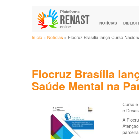
Pular
para
o
NOTÍCIAS
BIBLIO
conteúdo
Você
principal
Início
»
Notícias
»
Fiocruz Brasília lança Curso Nacio
está
aqui
Fiocruz Brasília la
Saúde Mental na Pa
Curso é
e Desas
A Fiocru
Atenção 
parceir