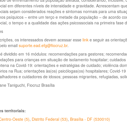
de de enfrentamento da população afetada, considerando, inclusive, q
cial em diferentes níveis de intensidade e gravidade. Acrescentam qu
ociais sejam considerados reações e sintomas normais para uma situa
nos psíquicos – entre um terço e metade da população – de acordo co
cial, o tempo e a qualidade das ações psicossociais na primeira fase 
es
scrições, os interessados devem acessar esse
link
e seguir as orientaç
pelo email
suporte.ead.efg@fiocruz.br
.
 é dividido em 16 módulos: recomendações para gestores; recomendaç
ações para crianças em situação de isolamento hospitalar; cuidados p
tena na Covid-19: orientações e estratégias de cuidado; violência do
rios na Rua; orientações às(os) psicólogas(os) hospitalares; Covid-1
alhadores e cuidadores de idosos; pessoas migrantes, refugiadas, solic
ne Taniguchi, Fiocruz Brasília
s territoriais:
Centro-Oeste (5)
,
Distrito Federal (53)
,
Brasília - DF (530010)