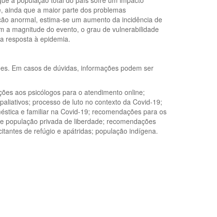
ue a população total do país sofre um impacto
e, ainda que a maior parte dos problemas
ção anormal, estima-se um aumento da incidência de
m a magnitude do evento, o grau de vulnerabilidade
da resposta à epidemia.
ões. Em casos de dúvidas, informações podem ser
ões aos psicólogos para o atendimento online;
aliativos; processo de luto no contexto da Covid-19;
méstica e familiar na Covid-19; recomendações para os
9 e população privada de liberdade; recomendações
itantes de refúgio e apátridas; população indígena.