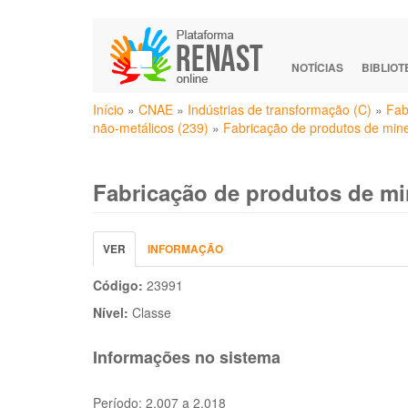
Pular
para
o
NOTÍCIAS
BIBLIO
conteúdo
Você
principal
Início
»
CNAE
»
Indústrias de transformação (C)
»
Fab
está
não-metálicos (239)
»
Fabricação de produtos de mine
aqui
Fabricação de produtos de mi
Abas
VER
(ABA
INFORMAÇÃO
primárias
ATIVA)
Código:
23991
Nível:
Classe
Informações no sistema
Período:
2.007 a 2.018