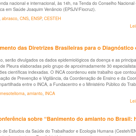
nda nacional e internacional, às 14h, na Tenda do Conselho Nacional
nica em Saúde Joaquim Venâncio (EPSJV/Fiocruz).
,
abrasco
,
CNS
,
ENSP
,
CESTEH
Le
mento das Diretrizes Brasileiras para o Diagnóstico
ão, serão divulgados os dados epidemiológicos da doença e as princi
 de Pleura elaboradas pelo grupo de aproximadamente 30 especialista
ões científicas indexadas. O INCA coordenou este trabalho que contou 
ação de Prevenção e Vigilância, da Coordenação de Ensino e da Coor
mpartilhada entre o INCA, a Fundacentro e o Ministério Público do T
mesotelioma
,
amianto
,
INCA
Le
nferência sobre “Banimento do amianto no Brasil: h
o de Estudos da Saúde do Trabalhador e Ecologia Humana (Cesteh/EN