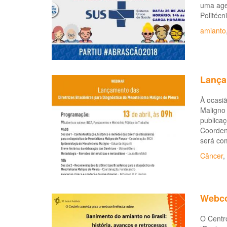
uma age
Politéc
amianto
Lança
À ocasi
Maligno
publicaç
Coorden
será co
Câncer
,
Webco
O Centr