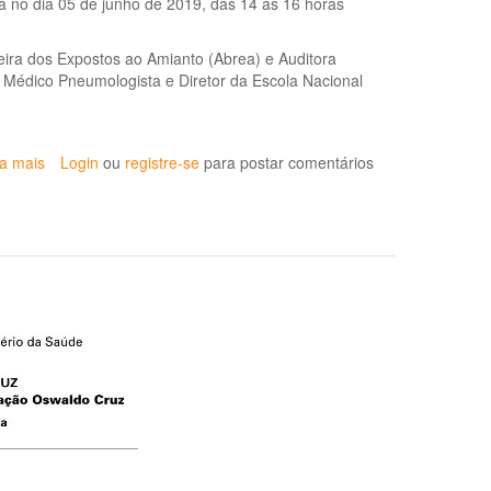
rá no dia 05 de junho de 2019, das 14 às 16 horas
o
Diagnóstico
de
eira dos Expostos ao Amianto (Abrea) e Auditora
Mesotelioma
, Médico Pneumologista e Diretor da Escola Nacional
Maligno
de
Pleura
ia mais
sobre
Login
ou
registre-se
para postar comentários
Webconferência
sobre
“Banimento
do
amianto
no
Brasil:
história,
avanços
e
retrocessos”