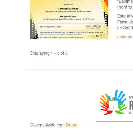
“Banimen
(horário
Esta ati
Fiscal d
de Saúd
amianto
Displaying 1 - 3 of 3
Desenvolvido com
Drupal