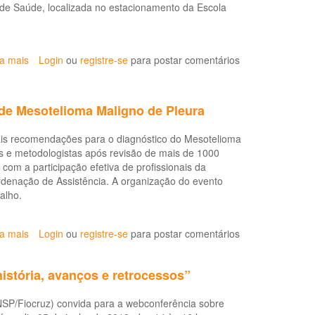
 de Saúde, localizada no estacionamento da Escola
ia mais
sobre
Login
ou
registre-se
para postar comentários
Tenda
do
CNS
 de Mesotelioma Maligno de Pleura
no
Abrascão
pais recomendações para o diagnóstico do Mesotelioma
2018
s e metodologistas após revisão de mais de 1000
recebe
com a participação efetiva de profissionais da
oficina
denação de Assistência. A organização do evento
sobre
rabalho.
exposição
ocupacional
ao
ia mais
sobre
Login
ou
registre-se
para postar comentários
amianto
Lançamento
das
istória, avanços e retrocessos”
Diretrizes
Brasileiras
SP/Fiocruz) convida para a webconferência sobre
para