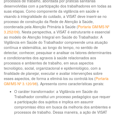
processos de trabalho, abordada por práticas sanitárias
desenvolvidas com a participação dos trabalhadores em todas as
suas etapas. Como componente da vigilância em saúde e
visando à integralidade do cuidado, a VISAT deve inserir-se no
processo de construção da Rede de Atenção à Saúde,
coordenada pela Atenção Primária à Saúde (
Portaria GM/MS Nº
3.252/09
). Nesta perspectiva, a VISAT é estruturante e essencial
ao modelo de Atenção Integral em Saúde do Trabalhador. A
Vigilância em Saúde do Trabalhador compreende uma atuação
contínua e sistemática, ao longo do tempo, no sentido de
detectar, conhecer, pesquisar e analisar os fatores determinantes
e condicionantes dos agravos à saúde relacionados aos
processos e ambientes de trabalho, em seus aspectos
tecnológico, social, organizacional e epidemiológico, com a
finalidade de planejar, executar e avaliar intervenções sobre
esses aspectos, de forma a eliminá-los ou controlá-los (
Portaria
GM/MS Nº 3.120/98
). Apresenta como características gerais:
O caráter transformador: a Vigilância em Saúde do
Trabalhador constitui um processo pedagógico que requer
a participação dos sujeitos e implica em assumir
compromisso ético em busca da melhoria dos ambientes e
processos de trabalho. Dessa maneira, a ação de VISAT