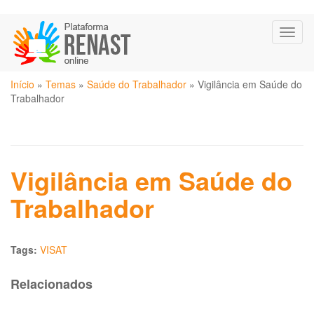
Pular
Toggl
para
naviga
o
conteúdo
Você
principal
Início
»
Temas
»
Saúde do Trabalhador
»
Vigilância em Saúde do
está
Trabalhador
aqui
Vigilância em Saúde do
Trabalhador
Tags:
VISAT
Relacionados