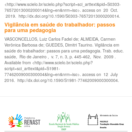
<http://www.scielo.br/scielo.php?script=sci_arttext&pid=S0303-
76572013000200014&lng=en&nrm=iso>. access on 20 Oct.
2019. http://dx.doi.org/10.1590/S0303-76572013000200014.
Vigilância em saúde do trabalhador: passos
para uma pedagogia
VASCONCELLOS, Luiz Carlos Fadel de; ALMEIDA, Carmen
Verônica Barbosa de; GUEDES, Dimitri Taurino. Vigilância em
saúde do trabalhador: passos para uma pedagogia. Trab. educ.
saúde, Rio de Janeiro , v. 7, n. 3, p. 445-462, Nov. 2009 .
Available from <http://www.scielo.br/scielo.php?
script=sci_arttext&pid=S1981-
77462009000300004&lng=en&nrm=iso>. access on 12 July
2016. http://dx.doi.org/10.1590/S1981-77462009000300004.