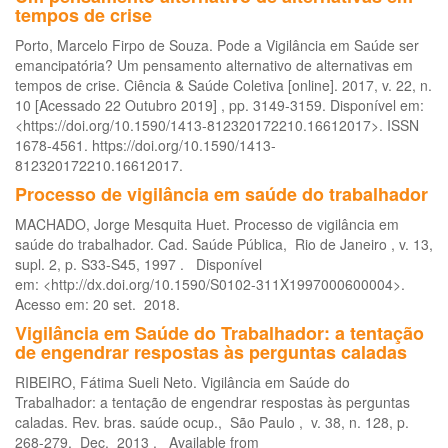
tempos de crise
Porto, Marcelo Firpo de Souza. Pode a Vigilância em Saúde ser
emancipatória? Um pensamento alternativo de alternativas em
tempos de crise. Ciência & Saúde Coletiva [online]. 2017, v. 22, n.
10 [Acessado 22 Outubro 2019] , pp. 3149-3159. Disponível em:
<https://doi.org/10.1590/1413-812320172210.16612017>. ISSN
1678-4561. https://doi.org/10.1590/1413-
812320172210.16612017.
Processo de vigilância em saúde do trabalhador
MACHADO, Jorge Mesquita Huet. Processo de vigilância em
saúde do trabalhador. Cad. Saúde Pública, Rio de Janeiro , v. 13,
supl. 2, p. S33-S45, 1997 . Disponível
em: <http://dx.doi.org/10.1590/S0102-311X1997000600004>.
Acesso em: 20 set. 2018.
Vigilância em Saúde do Trabalhador: a tentação
de engendrar respostas às perguntas caladas
RIBEIRO, Fátima Sueli Neto. Vigilância em Saúde do
Trabalhador: a tentação de engendrar respostas às perguntas
caladas. Rev. bras. saúde ocup., São Paulo , v. 38, n. 128, p.
268-279, Dec. 2013 . Available from