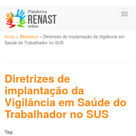
Pular
Toggl
para
naviga
o
conteúdo
Você
principal
Início
»
Biblioteca
»
Diretrizes de implantação da Vigilância em
está
Saúde do Trabalhador no SUS
aqui
Diretrizes de
implantação da
Vigilância em Saúde do
Trabalhador no SUS
Tag: