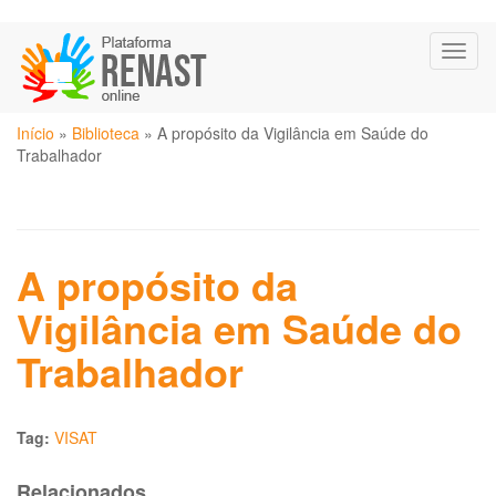
Pular
Toggl
para
naviga
o
conteúdo
Você
principal
Início
»
Biblioteca
»
A propósito da Vigilância em Saúde do
está
Trabalhador
aqui
A propósito da
Vigilância em Saúde do
Trabalhador
Tag:
VISAT
Relacionados