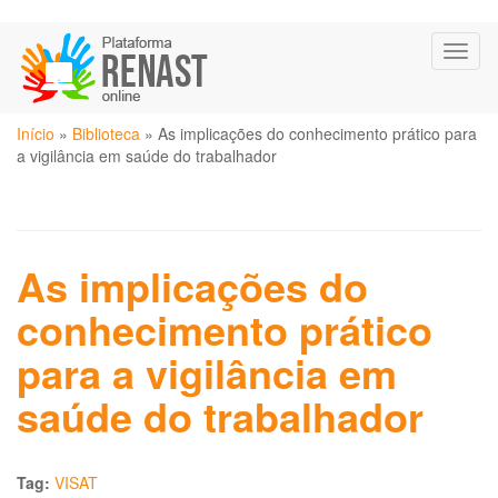
Pular
Toggl
para
naviga
o
conteúdo
Você
principal
Início
»
Biblioteca
»
As implicações do conhecimento prático para
está
a vigilância em saúde do trabalhador
aqui
As implicações do
conhecimento prático
para a vigilância em
saúde do trabalhador
Tag:
VISAT