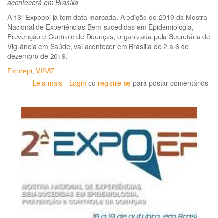
acontecerá em Brasília
A 16ª Expoepi já tem data marcada. A edição de 2019 da Mostra
Nacional de Experiências Bem-sucedidas em Epidemiologia,
Prevenção e Controle de Doenças, organizada pela Secretária de
Vigilância em Saúde, vai acontecer em Brasília de 2 a 6 de
dezembro de 2019.
Expoepi
,
VISAT
Leia mais
sobre
Login
ou
registre-se
para postar comentários
Expoepi
2019
será
realizada
em
dezembro