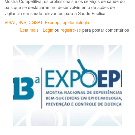
Mostra Competitiva, os profissionais e os serviços de saúde do
país que se destacaram no desenvolvimento de ações de
vigilância em saúde relevantes para a Saúde Pública.
VISAT
,
SVS
,
CGSAT
,
Expoepi
,
epidemiologia
Leia mais
sobre
Login
ou
registre-se
para postar comentários
Estão
abertas
as
inscrições
para
a
12ª
Mostra
Nacional
de
Experiências
Bem
Sucedidas
em
Epidemiologia,
Prevenção
e