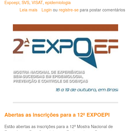
Expoepi
,
SVS
,
VISAT
,
epidemiologia
Leia mais
sobre
Login
ou
registre-se
para postar comentários
14ª
EXPOEPI
já
está
com
inscrições
abertas
Abertas as inscrições para a 12ª EXPOEPI
Estão abertas as inscrições para a 12ª Mostra Nacional de