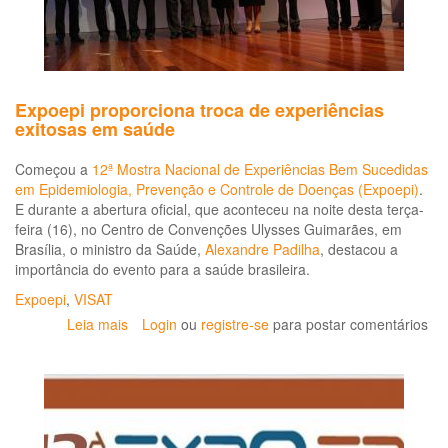
Expoepi proporciona troca de experiências
exitosas em saúde
Começou a
12ª Mostra Nacional de Experiências Bem Sucedidas
em Epidemiologia, Prevenção e Controle de Doenças (Expoepi)
.
E durante a abertura oficial, que aconteceu na noite desta terça-
feira (16), no Centro de Convenções Ulysses Guimarães, em
Brasília, o ministro da Saúde,
Alexandre Padilha
, destacou a
importância do evento para a saúde brasileira.
Expoepi
,
VISAT
Leia mais
sobre
Login
ou
registre-se
para postar comentários
Expoepi
proporciona
troca
de
experiências
exitosas