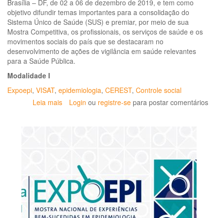
Brasília – DF, de 02 a 06 de dezembro de 2019, e tem como
objetivo difundir temas importantes para a consolidação do
Sistema Único de Saúde (SUS) e premiar, por meio de sua
Mostra Competitiva, os profissionais, os serviços de saúde e os
movimentos sociais do país que se destacaram no
desenvolvimento de ações de vigilância em saúde relevantes
para a Saúde Pública.
Modalidade I
Expoepi
,
VISAT
,
epidemiologia
,
CEREST
,
Controle social
Leia mais
sobre
Login
ou
registre-se
para postar comentários
Ministério
da
Saúde
divulga
edital
para
a
16ª
Mostra
Nacional
de