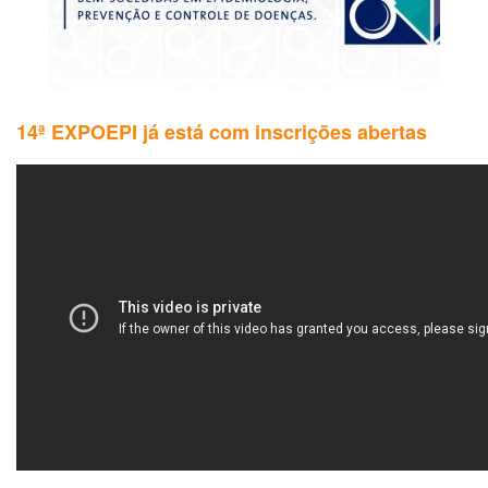
Experiências
Bem-
Sucedidas
em
Epidemiologia,
Prevenção
14ª EXPOEPI já está com inscrições abertas
e
Controle
de
Doenças
-
Expoepi