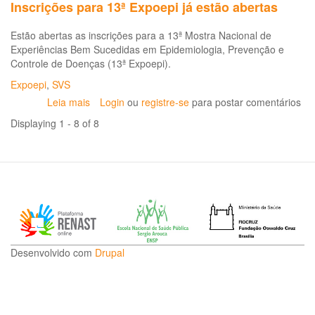
Inscrições para 13ª Expoepi já estão abertas
Controle
de
Estão abertas as inscrições para a 13ª Mostra Nacional de
Doenças
Experiências Bem Sucedidas em Epidemiologia, Prevenção e
Controle de Doenças (13ª Expoepi).
Expoepi
,
SVS
Leia mais
sobre
Login
ou
registre-se
para postar comentários
Inscrições
Displaying 1 - 8 of 8
para
13ª
Expoepi
já
estão
abertas
Desenvolvido com
Drupal