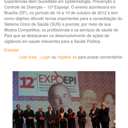
Experiências Bem Sucedidas em Epidemiologia, Prevenção e
Controle de Doenças – 12ª Expoepi. O evento acontecerá em
Brasília (DF), no período de 16 a 19 de outubro de 2012 e tem
como objetivo difundir temas importantes para a consolidação do
Sistema Único de Saúde (SUS) e premiar, por meio de sua
Mostra Competitiva, os profissionais e os serviços de saúde do
País que se destacaram no desenvolvimento de ações de
vigilância em saúde relevantes para a Saúde Pública.
Expoepi
Leia mais
sobre
Login
ou
registre-se
para postar comentários
Abertas
as
inscrições
para
a
12ª
EXPOEPI