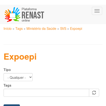
Pular
Toggl
para
naviga
o
conteúdo
Você
principal
Início
»
Tags
»
Ministério da Saúde
»
SVS
»
Expoepi
está
aqui
Expoepi
Tipo
Tags