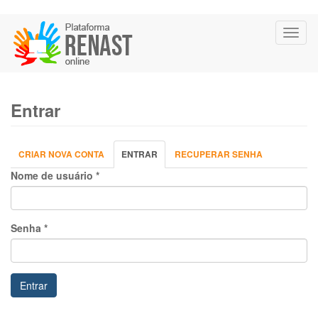
Pular
Toggl
para
naviga
o
conteúdo
principal
Entrar
Abas
CRIAR NOVA CONTA
ENTRAR
(ABA
RECUPERAR SENHA
primárias
ATIVA)
Nome de usuário
*
Senha
*
Entrar