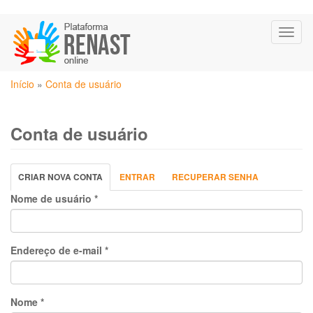
Pular
Toggl
para
naviga
o
conteúdo
Você
principal
Início
»
Conta de usuário
está
aqui
Conta de usuário
Abas
CRIAR NOVA CONTA
(ABA
ENTRAR
RECUPERAR SENHA
primárias
ATIVA)
Nome de usuário
*
Endereço de e-mail
*
Nome
*