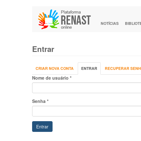
Pular
para
o
NOTÍCIAS
BIBLIO
conteúdo
principal
Entrar
Abas
CRIAR NOVA CONTA
ENTRAR
(ABA
RECUPERAR SEN
primárias
ATIVA)
Nome de usuário
*
Senha
*
Entrar