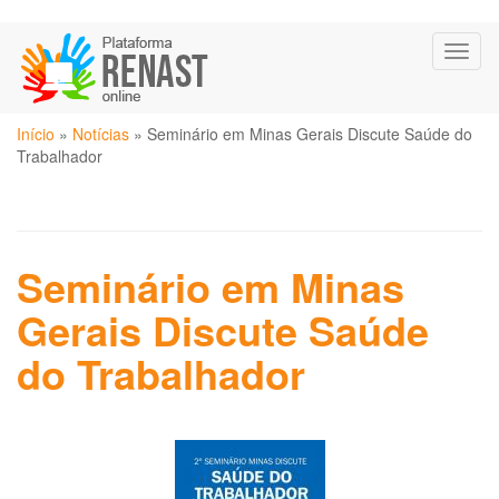
Pular
Toggl
para
naviga
o
conteúdo
Você
principal
Início
»
Notícias
»
Seminário em Minas Gerais Discute Saúde do
está
Trabalhador
aqui
Seminário em Minas
Gerais Discute Saúde
do Trabalhador