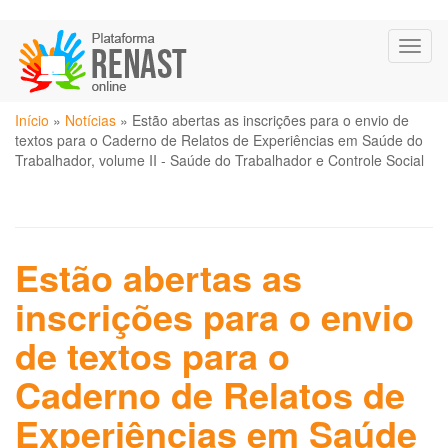
Pular
Toggl
para
naviga
o
conteúdo
Você
principal
Início
»
Notícias
»
Estão abertas as inscrições para o envio de
está
textos para o Caderno de Relatos de Experiências em Saúde do
aqui
Trabalhador, volume II - Saúde do Trabalhador e Controle Social
Estão abertas as
inscrições para o envio
de textos para o
Caderno de Relatos de
Experiências em Saúde