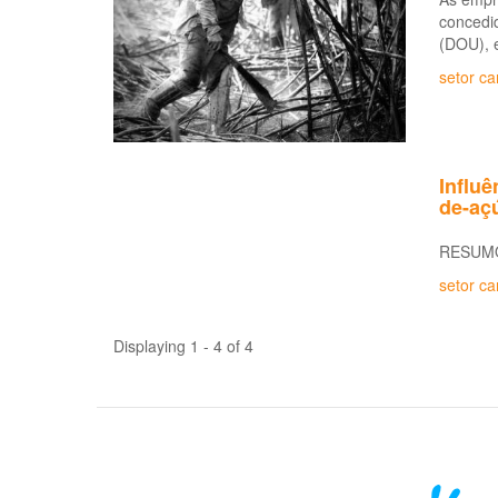
concedid
(DOU), e
setor ca
Influê
de-açú
RESUM
setor ca
Displaying 1 - 4 of 4