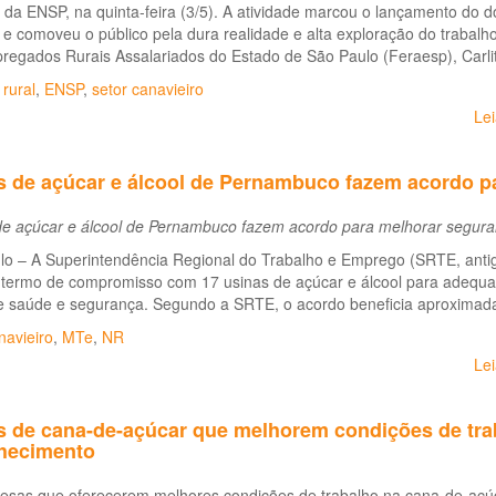
da ENSP, na quinta-feira (3/5). A atividade marcou o lançamento do do
e comoveu o público pela dura realidade e alta exploração do trabalh
regados Rurais Assalariados do Estado de São Paulo (Feraesp), Carli
 rural
,
ENSP
,
setor canavieiro
Le
s de açúcar e álcool de Pernambuco fazem acordo p
de açúcar e álcool de Pernambuco fazem acordo para melhorar segur
lo – A Superintendência Regional do Trabalho e Emprego (SRTE, antig
 termo de compromisso com 17 usinas de açúcar e álcool para adeq
e saúde e segurança. Segundo a SRTE, o acordo beneficia aproximada
navieiro
,
MTe
,
NR
Le
s de cana-de-açúcar que melhorem condições de tra
hecimento
esas que oferecerem melhores condições de trabalho na cana-de-açúc