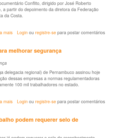
cumentário Conflito, dirigido por José Roberto
o, a partir do depoimento da diretora da Federação
ta da Costa.
ia mais
sobre
Login
ou
registre-se
para postar comentários
Debate
aprofunda
ara melhorar segurança
discussão
sobre
ança
trabalho
nos
a delegacia regional) de Pernambuco assinou hoje
canaviais
uação dessas empresas a normas regulamentadoras
mente 100 mil trabalhadores no estado.
ia mais
sobre
Login
ou
registre-se
para postar comentários
Usinas
de
balho podem requerer selo de
açúcar
e
álcool
ar já podem requerer o selo de reconhecimento