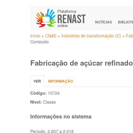
Pular
para
o
NOTÍCIAS
BIBLIO
conteúdo
Você
principal
Início
»
CNAE
»
Indústrias de transformação (C)
»
Fab
está
Conteúdo
aqui
Fabricação de açúcar refinado
Abas
VER
(ABA
INFORMAÇÃO
primárias
ATIVA)
Código:
10724
Nível:
Classe
Informações no sistema
Período:
2.007 a 2.018