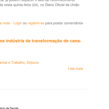
de
 nesta quinta-feira (24), no Diário Oficial da União
Pernambuco
fazem
acordo
para
ia mais
sobre
Login
ou
registre-se
para postar comentários
melhorar
Usinas
segurança
de
cana-
ma indústria de transformação de cana-
de-
açúcar
que
melhorem
condições
ntal e Trabalho
,
Dejours
de
Leia mais
sobre
trabalho
Influências
podem
das
requerer
condições
selo
e
de
organização
reconhecimento
do
trabalho
de