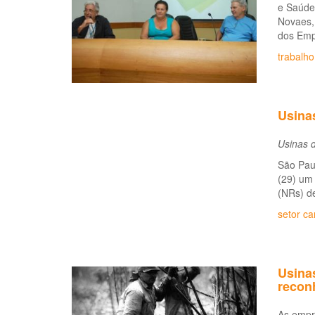
e Saúde 
Novaes, 
dos Emp
trabalho
Usina
Usinas 
São Pau
(29) um
(NRs) d
setor ca
Usina
recon
As empr