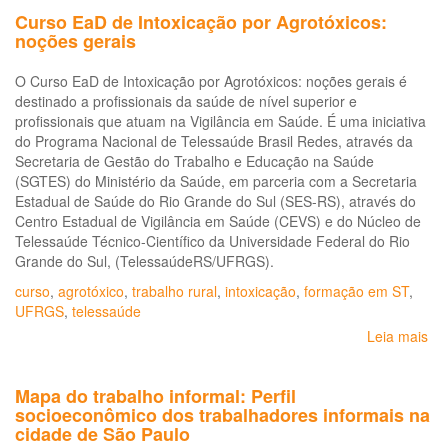
Curso EaD de Intoxicação por Agrotóxicos:
noções gerais
O Curso EaD de Intoxicação por Agrotóxicos: noções gerais é
destinado a profissionais da saúde de nível superior e
profissionais que atuam na Vigilância em Saúde. É uma iniciativa
do Programa Nacional de Telessaúde Brasil Redes, através da
Secretaria de Gestão do Trabalho e Educação na Saúde
(SGTES) do Ministério da Saúde, em parceria com a Secretaria
Estadual de Saúde do Rio Grande do Sul (SES-RS), através do
Centro Estadual de Vigilância em Saúde (CEVS) e do Núcleo de
Telessaúde Técnico-Científico da Universidade Federal do Rio
Grande do Sul, (TelessaúdeRS/UFRGS).
curso
,
agrotóxico
,
trabalho rural
,
intoxicação
,
formação em ST
,
UFRGS
,
telessaúde
Leia mais
so
Cu
Ea
Mapa do trabalho informal: Perfil
de
socioeconômico dos trabalhadores informais na
Int
cidade de São Paulo
po