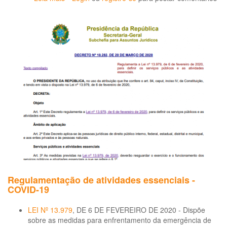
Agência
da
OMS
divulga
publicação
sobre
a
relação
entre
organofosforados
e
câncer
Regulamentação de atividades essenciais -
COVID-19
LEI Nº 13.979
, DE 6 DE FEVEREIRO DE 2020 - Dispõe
sobre as medidas para enfrentamento da emergência de