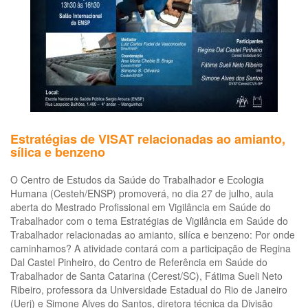
tr
inf
na
ci
de
Sã
Pa
Estratégias de VISAT relacionadas ao amianto,
sílica e benzeno
O Centro de Estudos da Saúde do Trabalhador e Ecologia
Humana (Cesteh/ENSP) promoverá, no dia 27 de julho, aula
aberta do Mestrado Profissional em Vigilância em Saúde do
Trabalhador com o tema Estratégias de Vigilância em Saúde do
Trabalhador relacionadas ao amianto, silíca e benzeno: Por onde
caminhamos? A atividade contará com a participação de Regina
Dal Castel Pinheiro, do Centro de Referência em Saúde do
Trabalhador de Santa Catarina (Cerest/SC), Fátima Sueli Neto
Ribeiro, professora da Universidade Estadual do Rio de Janeiro
(Uerj) e Simone Alves do Santos, diretora técnica da Divisão