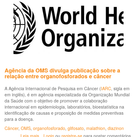
Agência da OMS divulga publicação sobre a
relação entre organofosforados e câncer
A Agência Internacional de Pesquisa em Câncer (
IARC
, sigla em
em inglês), é em agência especializada da Organização Mundial
da Saúde com o objetivo de promover a colaboração
internacional em epidemiologia, laboratórios, bioestatística na
identificação de causas e proposição de medidas preventivas
para a doença.
Câncer
,
OMS
,
organofosforado
,
glifosato
,
malathion
,
diazinon
Leia mais
sobre
Login
ou
registre-se
para postar comentários