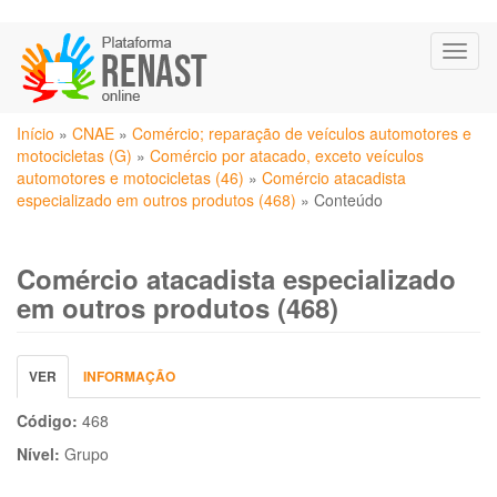
Pular
Toggl
para
naviga
o
conteúdo
Você
principal
Início
»
CNAE
»
Comércio; reparação de veículos automotores e
está
motocicletas (G)
»
Comércio por atacado, exceto veículos
aqui
automotores e motocicletas (46)
»
Comércio atacadista
especializado em outros produtos (468)
»
Conteúdo
Comércio atacadista especializado
em outros produtos (468)
Abas
VER
(ABA
INFORMAÇÃO
primárias
ATIVA)
Código:
468
Nível:
Grupo