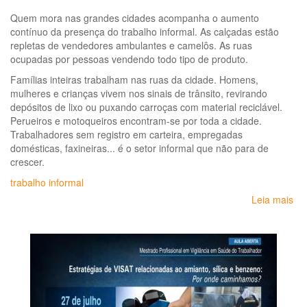
Agr
Quem mora nas grandes cidades acompanha o aumento
no
contínuo da presença do trabalho informal. As calçadas estão
ger
repletas de vendedores ambulantes e camelôs. As ruas
ocupadas por pessoas vendendo todo tipo de produto.
Famílias inteiras trabalham nas ruas da cidade. Homens,
mulheres e crianças vivem nos sinais de trânsito, revirando
depósitos de lixo ou puxando carroças com material reciclável.
Perueiros e motoqueiros encontram-se por toda a cidade.
Trabalhadores sem registro em carteira, empregadas
domésticas, faxineiras... é o setor informal que não para de
crescer.
trabalho informal
Leia mais
so
Ma
do
tra
inf
Per
so
do