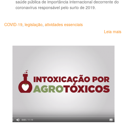
saúde pública de importância internacional decorrente do
coronavírus responsável pelo surto de 2019.
COVID-19
,
legislação
,
atividades essenciais
Leia mais
so
Re
de
ati
ess
-
CO
19