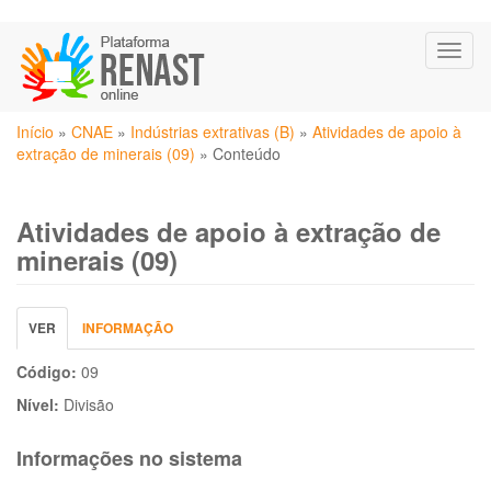
Pular
Toggl
para
naviga
o
conteúdo
Você
principal
Início
»
CNAE
»
Indústrias extrativas (B)
»
Atividades de apoio à
está
extração de minerais (09)
»
Conteúdo
aqui
Atividades de apoio à extração de
minerais (09)
Abas
VER
(ABA
INFORMAÇÃO
primárias
ATIVA)
Código:
09
Nível:
Divisão
Informações no sistema