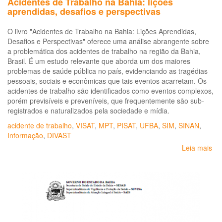
Acidentes de Trabalho na Bahia: lições
aprendidas, desafios e perspectivas
O livro "Acidentes de Trabalho na Bahia: Lições Aprendidas,
Desafios e Perspectivas" oferece uma análise abrangente sobre
a problemática dos acidentes de trabalho na região da Bahia,
Brasil. É um estudo relevante que aborda um dos maiores
problemas de saúde pública no país, evidenciando as tragédias
pessoais, sociais e econômicas que tais eventos acarretam. Os
acidentes de trabalho são identificados como eventos complexos,
porém previsíveis e preveníveis, que frequentemente são sub-
registrados e naturalizados pela sociedade e mídia.
acidente de trabalho
,
VISAT
,
MPT
,
PISAT
,
UFBA
,
SIM
,
SINAN
,
Informação
,
DIVAST
Leia mais
so
Ac
de
Tr
na
Bah
liç
ap