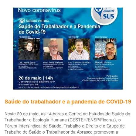
de
ava
da
sa
de
po
ex
a
pet
Saúde do trabalhador e a pandemia de COVID-19
Neste 20 de maio, às 14 horas o Centro de Estudos de Saúde do
Trabalhador e Ecologia Humana (CESTEH/ENSP/Fiocruz), o
Fòrum Intersindical de Sáude, Trabalho e Direito e o Grupo de
Trabalho de Saúde o Trabalhador da Abrasco promovem a