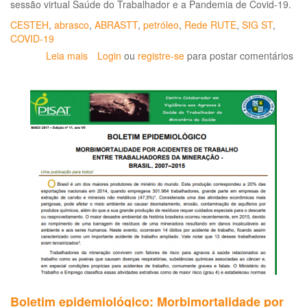
sessão virtual Saúde do Trabalhador e a Pandemia de Covid-19.
CESTEH
,
abrasco
,
ABRASTT
,
petróleo
,
Rede RUTE
,
SIG ST
,
COVID-19
Leia mais
sobre
Login
ou
registre-se
para postar comentários
Saúde
do
trabalhador
e
a
pandemia
de
COVID-
19
Boletim epidemiológico: Morbimortalidade por