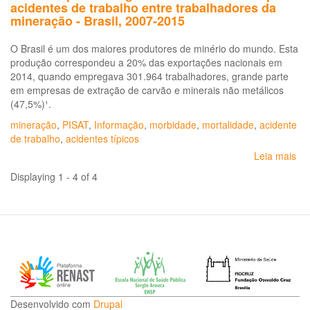
acidentes de trabalho entre trabalhadores da
mineração - Brasil, 2007-2015
O Brasil é um dos maiores produtores de minério do mundo. Esta
produção correspondeu a 20% das exportações nacionais em
2014, quando empregava 301.964 trabalhadores, grande parte
em empresas de extração de carvão e minerais não metálicos
(47,5%)¹.
mineração
,
PISAT
,
Informação
,
morbidade
,
mortalidade
,
acidente
de trabalho
,
acidentes típicos
Leia mais
so
Bo
Displaying 1 - 4 of 4
epi
Mo
po
ac
de
tra
ent
tr
da
Desenvolvido com
Drupal
mi