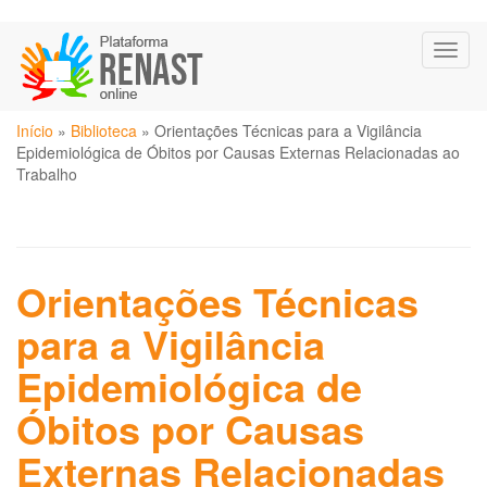
Pular
Toggl
para
naviga
o
conteúdo
Você
principal
Início
»
Biblioteca
»
Orientações Técnicas para a Vigilância
está
Epidemiológica de Óbitos por Causas Externas Relacionadas ao
aqui
Trabalho
Orientações Técnicas
para a Vigilância
Epidemiológica de
Óbitos por Causas
Externas Relacionadas