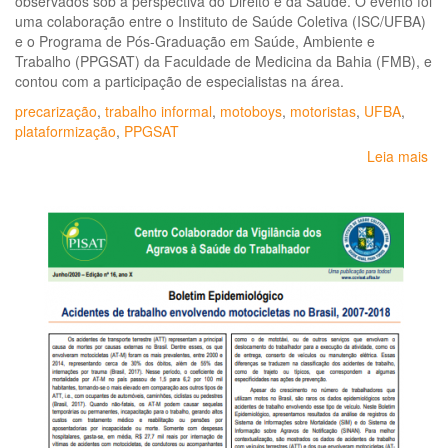
observados sob a perspectiva do Direito e da Saúde. O evento foi
uma colaboração entre o Instituto de Saúde Coletiva (ISC/UFBA)
e o Programa de Pós-Graduação em Saúde, Ambiente e
Trabalho (PPGSAT) da Faculdade de Medicina da Bahia (FMB), e
contou com a participação de especialistas na área.
precarização
,
trabalho informal
,
motoboys
,
motoristas
,
UFBA
,
plataformização
,
PPGSAT
Leia mais
so
Mu
do
Tr
Pre
Pl
e
Sa