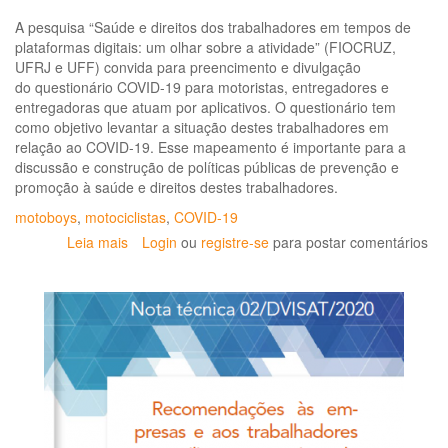
A pesquisa “Saúde e direitos dos trabalhadores em tempos de
plataformas digitais: um olhar sobre a atividade” (FIOCRUZ,
UFRJ e UFF) convida para preencimento e divulgação
do questionário COVID-19 para motoristas, entregadores e
entregadoras que atuam por aplicativos. O questionário tem
como objetivo levantar a situação destes trabalhadores em
relação ao COVID-19. Esse mapeamento é importante para a
discussão e construção de políticas públicas de prevenção e
promoção à saúde e direitos destes trabalhadores.
motoboys
,
motociclistas
,
COVID-19
Leia mais
sobre
Login
ou
registre-se
para postar comentários
Questionário
COVID-
19
para
motoristas,
entregadores
e
entregadoras
que
atuam