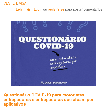
CESTEH
,
VISAT
Leia mais
sobre
Login
ou
registre-se
para postar comentários
Webconferência:
O
trabalho
em
pratafomas
digitai
se
os
desafios
par
a
VISAT
Questionário COVID-19 para motoristas,
entregadores e entregadoras que atuam por
aplicativos