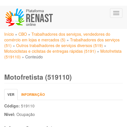
Pular
Toggl
para
naviga
o
conteúdo
Você
principal
Início
»
CBO
»
Trabalhadores dos serviços, vendedores do
está
comércio em lojas e mercados (5)
»
Trabalhadores dos serviços
aqui
(51)
»
Outros trabalhadores de serviços diversos (519)
»
Motociclistas e ciclistas de entregas rápidas (5191)
»
Motofretista
(519110)
»
Conteúdo
Motofretista (519110)
Abas
VER
(ABA
INFORMAÇÃO
primárias
ATIVA)
Código:
519110
Nível:
Ocupação