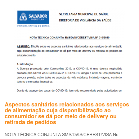
às
em
e
ao
tr
qu
uti
os
ser
de
en
de
me
dia
da
Pa
Aspectos sanitários relacionados aos serviços
do
de alimentação cuja disponibilização ao
co
consumidor se dá por meio de delivery ou
(C
retirada de pedidos
19
-
NOTA TÉCNICA CONJUNTA SMS/DVIS/CEREST/VISA No
DV