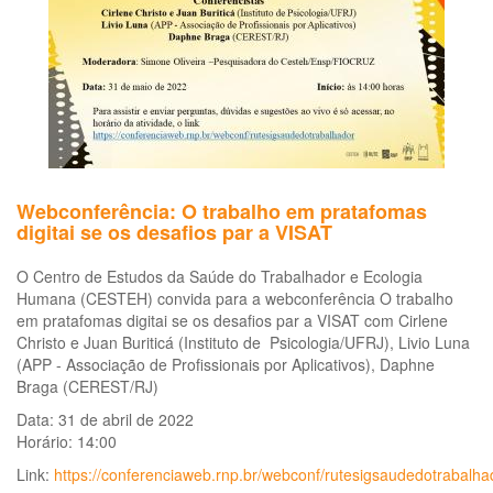
20
20
Webconferência: O trabalho em pratafomas
digitai se os desafios par a VISAT
O Centro de Estudos da Saúde do Trabalhador e Ecologia
Humana (CESTEH) convida para a webconferência O trabalho
em pratafomas digitai se os desafios par a VISAT com Cirlene
Christo e Juan Buriticá (Instituto de Psicologia/UFRJ), Livio Luna
(APP - Associação de Profissionais por Aplicativos), Daphne
Braga (CEREST/RJ)
Data: 31 de abril de 2022
Horário: 14:00
Link:
https://conferenciaweb.rnp.br/webconf/rutesigsaudedotrabalha