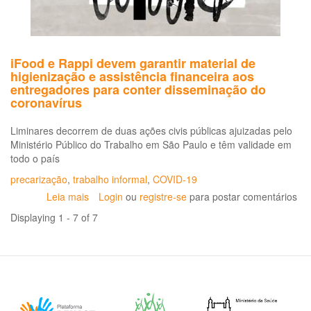
po
me
de
del
iFood e Rappi devem garantir material de
ou
higienização e assistência financeira aos
ret
entregadores para conter disseminação do
de
coronavírus
pe
Liminares decorrem de duas ações civis públicas ajuizadas pelo
Ministério Público do Trabalho em São Paulo e têm validade em
todo o país
precarização
,
trabalho informal
,
COVID-19
Leia mais
sobre
Login
ou
registre-se
para postar comentários
iFood
Displaying 1 - 7 of 7
e
Rappi
devem
garantir
material
de
higienização