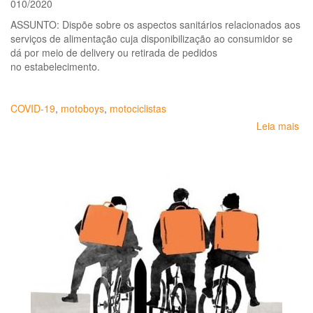
010/2020
ASSUNTO: Dispõe sobre os aspectos sanitários relacionados aos
serviços de alimentação cuja disponibilização ao consumidor se
dá por meio de delivery ou retirada de pedidos
no estabelecimento.
COVID-19
,
motoboys
,
motociclistas
Leia mais
so
As
san
re
ao
ser
de
al
cuj
dis
ao
co
se
dá