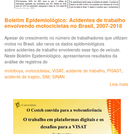
Boletim Epidemiológico: Acidentes de trabalho
envolvendo motocicletas no Brasil, 2007-2018
Apesar do crescimento no número de trabalhadores que utilizam
motos no Brasil, são raros os dados epidemiológicos
sobre acidentes de trabalho envolvendo esse tipo de veículo.
Neste Boletim Epidemiológico, apresentamos resultados da
análise de registros do
motoboys
,
motociclistas
,
VISAT
,
acidente de trabalho
,
PISAST
,
acidente de trajeto
,
SIM
,
SINAN
Leia mais
so
Bo
Epi
de
tra
en
mot
no
Bra