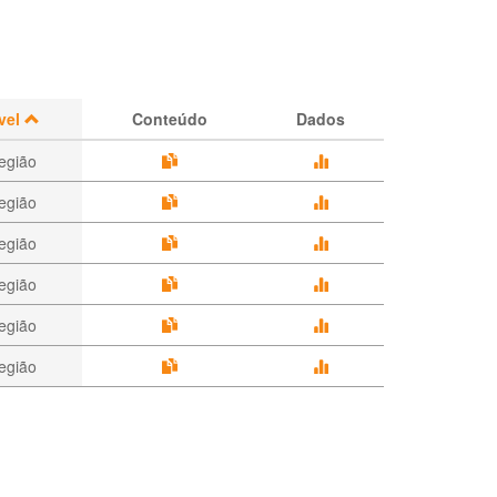
vel
Conteúdo
Dados
egião
egião
egião
egião
egião
egião