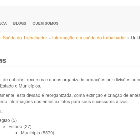
TECA
BLOGS
QUEM SOMOS
em Saúde do Trabalhador
»
Informação em saúde do trabalhador
»
Unid
as
 de notícias, recursos e dados organiza informações por divisões admini
Estado e Municípios.
amente, esta divisão é reorganizada, coma extinção e criação de ente
indo informações dos entes extintos para seus sucessores ativos.
a:
gião (5)
Estado (27)
Município (5570)