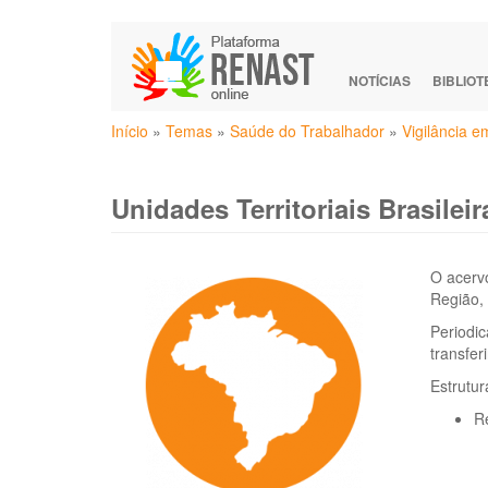
Pular
para
o
NOTÍCIAS
BIBLIO
conteúdo
Você
principal
Início
»
Temas
»
Saúde do Trabalhador
»
Vigilância 
está
aqui
Unidades Territoriais Brasileir
O acervo
Região, 
Periodic
transfer
Estrutur
Re