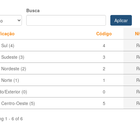
Busca
Aplicar
ficação
Código
Ní
Sul (4)
4
R
 Sudeste (3)
3
R
 Nordeste (2)
2
R
 Norte (1)
1
R
o/Exterior (0)
0
R
 Centro-Oeste (5)
5
R
ng 1 - 6 of 6