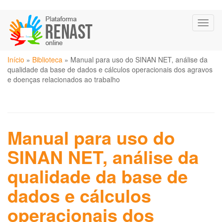
Pular
Toggl
para
naviga
o
conteúdo
Você
principal
Início
»
Biblioteca
»
Manual para uso do SINAN NET, análise da
está
qualidade da base de dados e cálculos operacionais dos agravos
aqui
e doenças relacionados ao trabalho
Manual para uso do
SINAN NET, análise da
qualidade da base de
dados e cálculos
operacionais dos