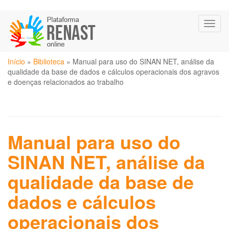
Pular
Toggl
para
naviga
o
conteúdo
Você
principal
Início
»
Biblioteca
»
Manual para uso do SINAN NET, análise da
está
qualidade da base de dados e cálculos operacionais dos agravos
aqui
e doenças relacionados ao trabalho
Manual para uso do
SINAN NET, análise da
qualidade da base de
dados e cálculos
operacionais dos