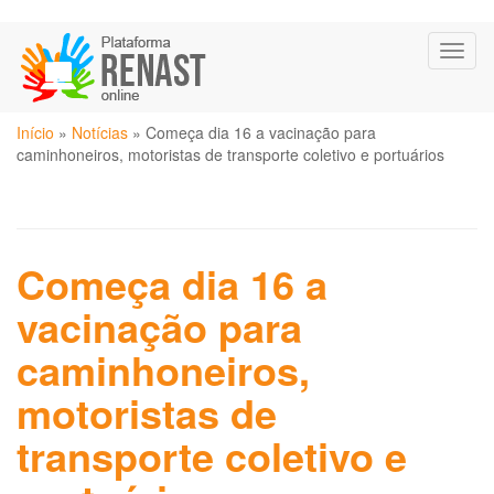
Pular
Toggl
para
naviga
o
conteúdo
Você
principal
Início
»
Notícias
»
Começa dia 16 a vacinação para
está
caminhoneiros, motoristas de transporte coletivo e portuários
aqui
Começa dia 16 a
vacinação para
caminhoneiros,
motoristas de
transporte coletivo e