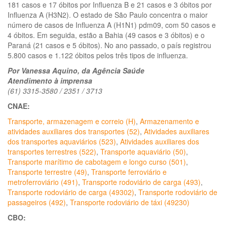
181 casos e 17 óbitos por Influenza B e 21 casos e 3 óbitos por
Influenza A (H3N2). O estado de São Paulo concentra o maior
número de casos de Influenza A (H1N1) pdm09, com 50 casos e
4 óbitos. Em seguida, estão a Bahia (49 casos e 3 óbitos) e o
Paraná (21 casos e 5 óbitos). No ano passado, o país registrou
5.800 casos e 1.122 óbitos pelos três tipos de influenza.
Por Vanessa Aquino, da Agência Saúde
Atendimento à imprensa
(61) 3315-3580 / 2351 / 3713
CNAE:
Transporte, armazenagem e correio (H)
,
Armazenamento e
atividades auxiliares dos transportes (52)
,
Atividades auxiliares
dos transportes aquaviários (523)
,
Atividades auxiliares dos
transportes terrestres (522)
,
Transporte aquaviário (50)
,
Transporte marítimo de cabotagem e longo curso (501)
,
Transporte terrestre (49)
,
Transporte ferroviário e
metroferroviário (491)
,
Transporte rodoviário de carga (493)
,
Transporte rodoviário de carga (49302)
,
Transporte rodoviário de
passageiros (492)
,
Transporte rodoviário de táxi (49230)
CBO: