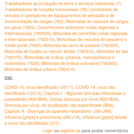
Trabalhadores da produção de bens e serviços industriais (7)
,
Trabalhadores de funções transversais (78)
,
Condutores de
veículos e operadores de equipamentos de elevação e de
movimentação de cargas (782)
,
Motoristas de veículos de cargas
em geral (7825)
,
Caminhoneiro autônomo (rotas regionais e
internacionais) (782505)
,
Motorista de caminhão (rotas regionais
e internacionais) (782510)
,
Motoristas de veículos de pequeno e
médio porte (7823)
,
Motorista de carro de passeio (782305)
,
Motorista de furgão ou veículo similar (782310)
,
Motorista de táxi
(782315)
,
Motoristas de ônibus urbanos, metropolitanos e
rodoviários (7824)
,
Motorista de ônibus rodoviário (782405)
,
Motorista de ônibus urbano (782410)
CID:
COVID-19, vírus identificado (U07.1)
,
COVID-19, vírus não
identificado (U07.2)
,
Capítulo I - Algumas doenças infecciosas e
parasitárias (A00-B99)
,
Outras doenças por vírus (B25-B34)
,
Doenças por vírus, de localização não especificada (B34)
,
Capítulo X - Doenças do aparelho respiratório (J00-J99)
,
Influenza [gripe] e pneumonia (J09-J18)
,
Influenza [gripe] devida
a vírus não identificado (J11)
Login
ou
registre-se
para postar comentários