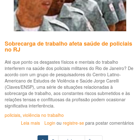
e
as
re
no
mu
do
tra
Sobrecarga de trabalho afeta saúde de policiais
(C
no RJ
Sa
Até que ponto os desgastes físicos e mentais do trabalho
interferem na saúde dos policiais militares do Rio de Janeiro? De
acordo com um grupo de pesquisadores do Centro Latino-
Americano de Estudos de Violência e Saúde Jorge Carelli
(Claves/ENSP), uma série de situações relacionadas à
sobrecarga de trabalho, aos constantes riscos submetidos e às
relações tensas e conflituosas da profissão podem ocasionar
significativa interferência.
policiais
,
violência no trabalho
Leia mais
sobre
Login
ou
registre-se
para postar comentários
Sobrecarga
de