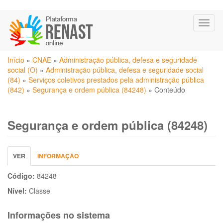
Pular
Toggl
para
naviga
o
conteúdo
Você
principal
Início
»
CNAE
»
Administração pública, defesa e seguridade
está
social (O)
»
Administração pública, defesa e seguridade social
aqui
(84)
»
Serviços coletivos prestados pela administração pública
(842)
»
Segurança e ordem pública (84248)
»
Conteúdo
Segurança e ordem pública (84248)
Abas
VER
(ABA
INFORMAÇÃO
primárias
ATIVA)
Código:
84248
Nível:
Classe
Informações no sistema