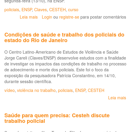
segunda-feira (13/10), na ENSP.
policiais
,
ENSP
,
Claves
,
CESTEH
,
curso
Leia mais
sobre
Login
ou
registre-se
para postar comentários
Cesteh
inaugura
Condições de saúde e trabalho dos policiais do
curso
estado do Rio de Janeiro
inédito
sobre
O Centro Latino-Americano de Estudos de Violência e Saúde
saúde
Jorge Careli (Claves/ENSP) desenvolve estudos com a finalidade
do
de investigar os impactos das condições de trabalho no processo
policial
de adoecimento e morte dos policiais. Este foi o foco da
exposição da pesquisadora Patrícia Constantino, em 14/10,
durante sessão científica.
vídeo
,
violência no trabalho
,
policiais
,
ENSP
,
CESTEH
Leia mais
so
Co
de
Saúde para quem precisa: Cesteh discute
sa
trabalho policial
e
tra