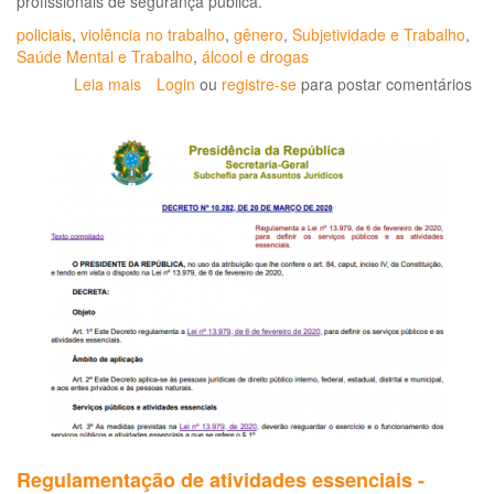
profissionais de segurança pública.
policiais
,
violência no trabalho
,
gênero
,
Subjetividade e Trabalho
,
Saúde Mental e Trabalho
,
álcool e drogas
Leia mais
sobre
Login
ou
registre-se
para postar comentários
Saúde
e
condições
de
vida
de
policias
em
debate
Regulamentação de atividades essenciais -