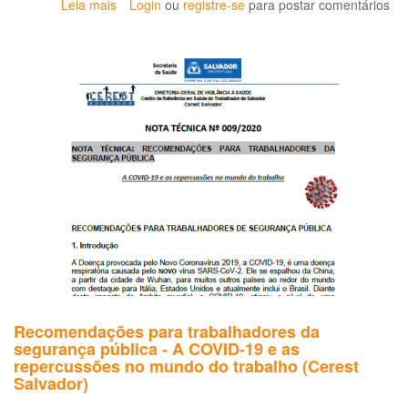
Leia mais
sobre
Login
ou
registre-se
para postar comentários
Más
condições
de
trabalho
afetam
saúde
dos
policiais
Recomendações para trabalhadores da
segurança pública - A COVID-19 e as
repercussões no mundo do trabalho (Cerest
Salvador)