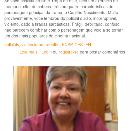
Se você assistiu ao filme Tropa de Elite, faça um exercício de
do
memória: cite, de cabeça, três ou quatro características do
pol
personagem principal da trama, o Capitão Nascimento. Muito
do
provavelmente, você lembrou do policial durão, incorruptível,
es
violento, dado a tiradas sarcásticas. Frágil, debilitado, confuso
do
não parecem combinar com o personagem que veio a se tornar
Ri
um dos mais populares do cinema nacional.
de
Ja
policiais
,
violência no trabalho
,
ENSP
,
CESTEH
Leia mais
sobre
Login
ou
registre-se
para postar comentários
Saúde
para
quem
precisa:
Cesteh
discute
trabalho
policial