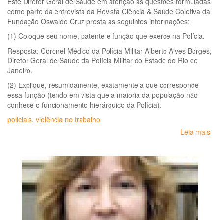
Este Diretor Geral de Saúde em atenção às questões formuladas
como parte da entrevista da Revista Ciência & Saúde Coletiva da
Fundação Oswaldo Cruz presta as seguintes informações:
(1) Coloque seu nome, patente e função que exerce na Polícia.
Resposta: Coronel Médico da Polícia Militar Alberto Alves Borges,
Diretor Geral de Saúde da Polícia Militar do Estado do Rio de
Janeiro.
(2) Explique, resumidamente, exatamente a que corresponde
essa função (tendo em vista que a maioria da população não
conhece o funcionamento hierárquico da Polícia).
policiais
,
violência no trabalho
Leia mais
so
Pol
e
sa
ent
co
o
Dir
Ge