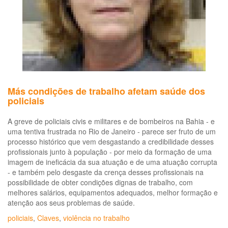
de
Sa
da
Pol
Mil
do
Es
do
Ri
Más condições de trabalho afetam saúde dos
de
policiais
Ja
A greve de policiais civis e militares e de bombeiros na Bahia - e
uma tentiva frustrada no Rio de Janeiro - parece ser fruto de um
processo histórico que vem desgastando a credibilidade desses
profissionais junto à população - por meio da formação de uma
imagem de ineficácia da sua atuação e de uma atuação corrupta
- e também pelo desgaste da crença desses profissionais na
possibilidade de obter condições dignas de trabalho, com
melhores salários, equipamentos adequados, melhor formação e
atenção aos seus problemas de saúde.
policiais
,
Claves
,
violência no trabalho