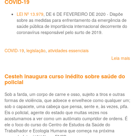
COVID-19
LEI Nº 13.979
, DE 6 DE FEVEREIRO DE 2020 - Dispõe
sobre as medidas para enfrentamento da emergência de
saúde pública de importância internacional decorrente do
coronavírus responsável pelo surto de 2019.
COVID-19
,
legislação
,
atividades essenciais
Leia mais
so
Re
de
Cesteh inaugura curso inédito sobre saúde do
ati
policial
ess
-
Sob a farda, um corpo de carne e osso, sujeito a tiros e outras
CO
formas de violência, que adoece e envelhece como qualquer um;
19
sob o capacete, uma cabeça que pensa, sente e, às vezes, pifa.
Eis o policial, agente do estado que muitas vezes nos
acostumamos a ver como um autômato cumpridor de ordens. É
ele o foco do curso do Centro de Estudos da Saúde do
Trabalhador e Ecologia Humana que começa na próxima