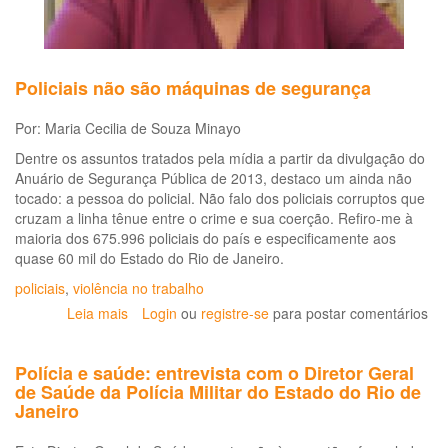
Policiais não são máquinas de segurança
Por: Maria Cecilia de Souza Minayo
Dentre os assuntos tratados pela mídia a partir da divulgação do
Anuário de Segurança Pública de 2013, destaco um ainda não
tocado: a pessoa do policial. Não falo dos policiais corruptos que
cruzam a linha tênue entre o crime e sua coerção. Refiro-me à
maioria dos 675.996 policiais do país e especificamente aos
quase 60 mil do Estado do Rio de Janeiro.
policiais
,
violência no trabalho
Leia mais
sobre
Login
ou
registre-se
para postar comentários
Policiais
não
Polícia e saúde: entrevista com o Diretor Geral
são
de Saúde da Polícia Militar do Estado do Rio de
máquinas
Janeiro
de
segurança