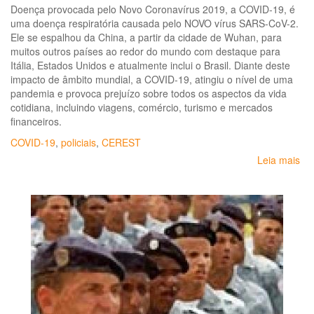
Doença provocada pelo Novo Coronavírus 2019, a COVID-19, é
uma doença respiratória causada pelo NOVO vírus SARS-CoV-2.
Ele se espalhou da China, a partir da cidade de Wuhan, para
muitos outros países ao redor do mundo com destaque para
Itália, Estados Unidos e atualmente inclui o Brasil. Diante deste
impacto de âmbito mundial, a COVID-19, atingiu o nível de uma
pandemia e provoca prejuízo sobre todos os aspectos da vida
cotidiana, incluindo viagens, comércio, turismo e mercados
financeiros.
COVID-19
,
policiais
,
CEREST
Leia mais
so
Re
pa
tr
da
se
púb
-
A
CO
19