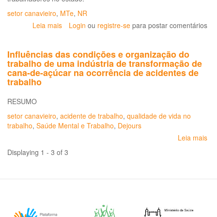
setor canavieiro
,
MTe
,
NR
Leia mais
sobre
Login
ou
registre-se
para postar comentários
Usinas
de
Influências das condições e organização do
açúcar
trabalho de uma indústria de transformação de
e
cana-de-açúcar na ocorrência de acidentes de
álcool
trabalho
de
Pernambuco
RESUMO
fazem
acordo
setor canavieiro
,
acidente de trabalho
,
qualidade de vida no
para
trabalho
,
Saúde Mental e Trabalho
,
Dejours
melhorar
Leia mais
so
segurança
Inf
Displaying 1 - 3 of 3
da
co
e
or
do
tra
de