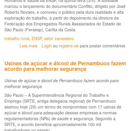
Humanos e Saúde da ENSP, na quinta-feira (3/5). A atividade
marcou o lançamento do documentário Conflito, dirigido por José
Roberto Novaes, e comoveu o público pela dura realidade e alta
exploração do trabalho, a partir do depoimento da diretora da
Federação dos Empregados Rurais Assalariados do Estado de
São Paulo (Feraesp), Carlita da Costa.
trabalho rural
,
ENSP
,
setor canavieiro
Leia mais
sobre
Login
ou
registre-se
para postar comentários
Debate
aprofunda
Usinas de açúcar e álcool de Pernambuco fazem
discussão
acordo para melhorar segurança
sobre
trabalho
Usinas de açúcar e álcool de Pernambuco fazem acordo para
nos
melhorar segurança
canaviais
São Paulo – A Superintendência Regional do Trabalho e
Emprego (SRTE, antiga delegacia regional) de Pernambuco
assinou hoje (29) um termo de compromisso com 17 usinas de
açúcar e álcool para adequação dessas empresas a normas
regulamentadoras (NRs) de saúde e segurança. Segundo a
SRTE, o acordo beneficia aproximadamente 100 mil
trabalhadores no estado.