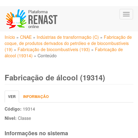
Pular
Toggl
para
naviga
o
conteúdo
Você
principal
Início
»
CNAE
»
Indústrias de transformação (C)
»
Fabricação de
está
coque, de produtos derivados do petróleo e de biocombustíveis
aqui
(19)
»
Fabricação de biocombustíveis (193)
»
Fabricação de
álcool (19314)
»
Conteúdo
Fabricação de álcool (19314)
Abas
VER
(ABA
INFORMAÇÃO
primárias
ATIVA)
Código:
19314
Nível:
Classe
Informações no sistema