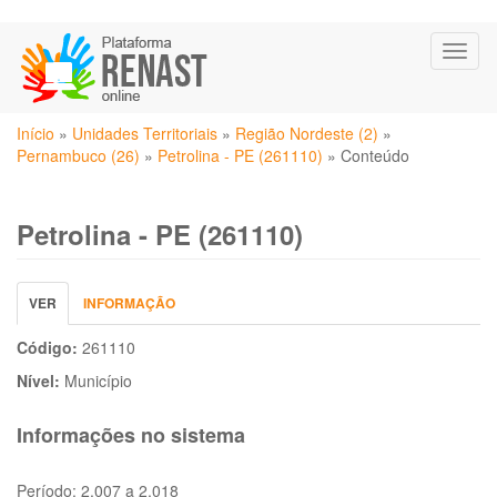
Pular
Toggl
para
naviga
o
conteúdo
Você
principal
Início
»
Unidades Territoriais
»
Região Nordeste (2)
»
está
Pernambuco (26)
»
Petrolina - PE (261110)
»
Conteúdo
aqui
Petrolina - PE (261110)
Abas
VER
(ABA
INFORMAÇÃO
primárias
ATIVA)
Código:
261110
Nível:
Município
Informações no sistema
Período:
2.007 a 2.018