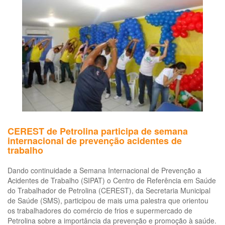
trabalho
em
Petrolina,
no
Sertão
de
PE
CEREST de Petrolina participa de semana
internacional de prevenção acidentes de
trabalho
Dando continuidade a Semana Internacional de Prevenção a
Acidentes de Trabalho (SIPAT) o Centro de Referência em Saúde
do Trabalhador de Petrolina (CEREST), da Secretaria Municipal
de Saúde (SMS), participou de mais uma palestra que orientou
os trabalhadores do comércio de frios e supermercado de
Petrolina sobre a importância da prevenção e promoção à saúde.