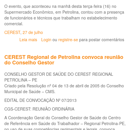
O evento, que aconteceu na manhã desta terça-feira (16) no
Supermercado Econômico, em Petrolina, contou com a presença
de funcionários e técnicos que trabalham no estabelecimento
comercial.
CEREST
,
27 de julho
Leia mais
sobre
Login
ou
registre-se
para postar comentários
CEREST
de
CEREST Regional de Petrolina convoca reunião
Petrolina
do Conselho Gestor
participa
de
CONSELHO GESTOR DE SAÚDE DO CEREST REGIONAL
semana
PETROLINA – PE
internacional
Criado pela Resolução nº 04 de 13 de abril de 2005 do Conselho
de
Municipal de Saúde – CMS.
prevenção
acidentes
EDITAL DE CONVOCAÇÃO Nº 07/2013
de
CGS-CEREST: REUNIÃO ORDINÁRIA
trabalho
A Coordenação Geral do Conselho Gestor de Saúde do Centro
de Referência em Saúde do Trabalhador – Regional Petrolina-PE,
no uso de suas competências regimentais e legais, convoca