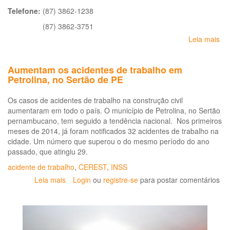
Telefone:
(87) 3862-1238
(87) 3862-3751
Leia mais
so
CE
Re
Aumentam os acidentes de trabalho em
de
Petrolina, no Sertão de PE
Pet
Os casos de acidentes de trabalho na construção civil
aumentaram em todo o país. O município de Petrolina, no Sertão
pernambucano, tem seguido a tendência nacional. Nos primeiros
meses de 2014, já foram notificados 32 acidentes de trabalho na
cidade. Um número que superou o do mesmo período do ano
passado, que atingiu 29.
acidente de trabalho
,
CEREST
,
INSS
Leia mais
sobre
Login
ou
registre-se
para postar comentários
Aumentam
os
acidentes
de