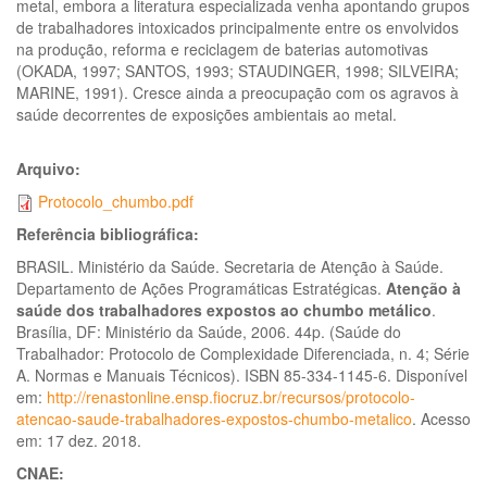
metal, embora a literatura especializada venha apontando grupos
de trabalhadores intoxicados principalmente entre os envolvidos
na produção, reforma e reciclagem de baterias automotivas
(OKADA, 1997; SANTOS, 1993; STAUDINGER, 1998; SILVEIRA;
MARINE, 1991). Cresce ainda a preocupação com os agravos à
saúde decorrentes de exposições ambientais ao metal.
Arquivo:
Protocolo_chumbo.pdf
Referência bibliográfica:
BRASIL. Ministério da Saúde. Secretaria de Atenção à Saúde.
Departamento de Ações Programáticas Estratégicas.
Atenção à
saúde dos trabalhadores expostos ao chumbo metálico
.
Brasília, DF: Ministério da Saúde, 2006. 44p. (Saúde do
Trabalhador: Protocolo de Complexidade Diferenciada, n. 4; Série
A. Normas e Manuais Técnicos). ISBN 85-334-1145-6. Disponível
em:
http://renastonline.ensp.fiocruz.br/recursos/protocolo-
atencao-saude-trabalhadores-expostos-chumbo-metalico
. Acesso
em: 17 dez. 2018.
CNAE: