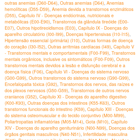
outras anemias (D60-D64)
,
Outras anemias (D64)
,
Anemias
hemolíticas (D55-D59)
,
Anemia devida a transtornos enzimáticos
(D55)
,
Capítulo IV - Doenças endócrinas, nutricionais e
metabólicas (E00-E90)
,
Transtornos da glândula tireóide (E00-
E07)
,
Outros hipotireoidismos (E03)
,
Capítulo IX - Doenças do
aparelho circulatório (I00-I99)
,
Doenças hipertensivas (I10-I15)
,
Hipertensão essencial (primária) (I10)
,
Outras formas de doença
do coração (I30-I52)
,
Outras arritmias cardíacas (I49)
,
Capítulo V
- Transtornos mentais e comportamentais (F00-F99)
,
Transtornos
mentais orgânicos, inclusive os sintomáticos (F00-F09)
,
Outros
transtornos mentais devidos a lesão e disfunção cerebral e a
doença física (F06)
,
Capítulo VI - Doenças do sistema nervoso
(G00-G99)
,
Outros transtornos do sistema nervoso (G90-G99)
,
Encefalopatia tóxica (G92)
,
Transtornos dos nervos, das raízes e
dos plexos nervosos (G50-G59)
,
Transtornos de outros nervos
cranianos (G52)
,
Capítulo XI - Doenças do aparelho digestivo
(K00-K93)
,
Outras doenças dos intestinos (K55-K63)
,
Outros
transtornos funcionais do intestino (K59)
,
Capítulo XIII - Doenças
do sistema osteomuscular e do tecido conjuntivo (M00-M99)
,
Poliartropatias inflamatórias (M05-M14)
,
Gota (M10)
,
Capítulo
XIV - Doenças do aparelho geniturinário (N00-N99)
,
Doenças dos
órgãos genitais masculinos (N40-N51)
,
Infertilidade masculina