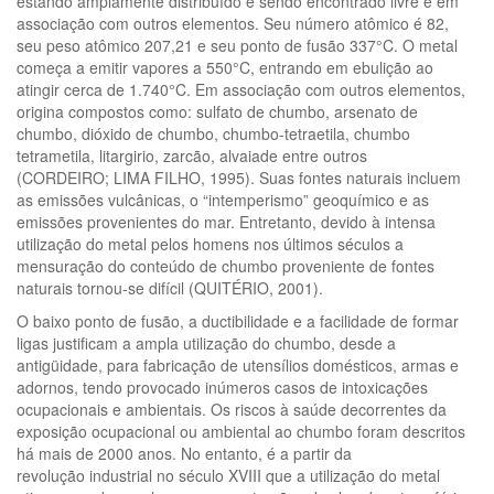
estando amplamente distribuído e sendo encontrado livre e em
associação com outros elementos. Seu número atômico é 82,
seu peso atômico 207,21 e seu ponto de fusão 337°C. O metal
começa a emitir vapores a 550°C, entrando em ebulição ao
atingir cerca de 1.740°C. Em associação com outros elementos,
origina compostos como: sulfato de chumbo, arsenato de
chumbo, dióxido de chumbo, chumbo-tetraetila, chumbo
tetrametila, litargirio, zarcão, alvaiade entre outros
(CORDEIRO; LIMA FILHO, 1995). Suas fontes naturais incluem
as emissões vulcânicas, o “intemperismo” geoquímico e as
emissões provenientes do mar. Entretanto, devido à intensa
utilização do metal pelos homens nos últimos séculos a
mensuração do conteúdo de chumbo proveniente de fontes
naturais tornou-se difícil (QUITÉRIO, 2001).
O baixo ponto de fusão, a ductibilidade e a facilidade de formar
ligas justificam a ampla utilização do chumbo, desde a
antigüidade, para fabricação de utensílios domésticos, armas e
adornos, tendo provocado inúmeros casos de intoxicações
ocupacionais e ambientais. Os riscos à saúde decorrentes da
exposição ocupacional ou ambiental ao chumbo foram descritos
há mais de 2000 anos. No entanto, é a partir da
revolução industrial no século XVIII que a utilização do metal