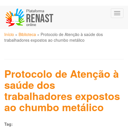
Pular
Toggl
para
naviga
o
conteúdo
Você
principal
Início
»
Biblioteca
»
Protocolo de Atenção à saúde dos
está
trabalhadores expostos ao chumbo metálico
aqui
Protocolo de Atenção à
saúde dos
trabalhadores expostos
ao chumbo metálico
Tag: