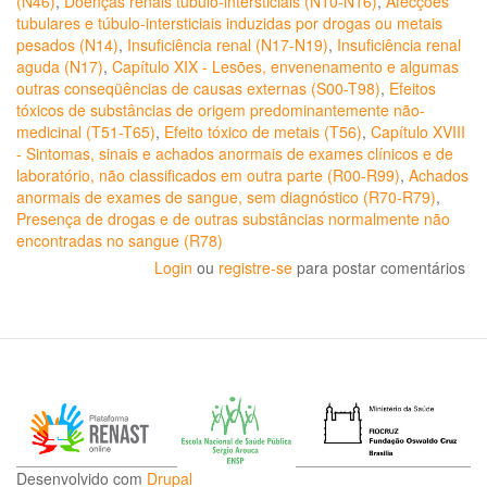
(N46)
,
Doenças renais túbulo-intersticiais (N10-N16)
,
Afecções
tubulares e túbulo-intersticiais induzidas por drogas ou metais
pesados (N14)
,
Insuficiência renal (N17-N19)
,
Insuficiência renal
aguda (N17)
,
Capítulo XIX - Lesões, envenenamento e algumas
outras conseqüências de causas externas (S00-T98)
,
Efeitos
tóxicos de substâncias de origem predominantemente não-
medicinal (T51-T65)
,
Efeito tóxico de metais (T56)
,
Capítulo XVIII
- Sintomas, sinais e achados anormais de exames clínicos e de
laboratório, não classificados em outra parte (R00-R99)
,
Achados
anormais de exames de sangue, sem diagnóstico (R70-R79)
,
Presença de drogas e de outras substâncias normalmente não
encontradas no sangue (R78)
Login
ou
registre-se
para postar comentários
Desenvolvido com
Drupal