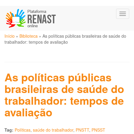
Pular
Toggl
para
naviga
o
conteúdo
Você
principal
Início
»
Biblioteca
»
As políticas públicas brasileiras de saúde do
está
trabalhador: tempos de avaliação
aqui
As políticas públicas
brasileiras de saúde do
trabalhador: tempos de
avaliação
Tag:
Políticas
,
saúde do trabalhador
,
PNSTT
,
PNSST