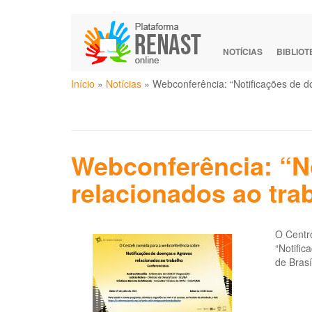
Pular
para
o
NOTÍCIAS
BIBLIO
conteúdo
Você
principal
Início
»
Notícias
»
Webconferência: “Notificações de d
está
aqui
Webconferência: “N
relacionados ao tra
O Centr
“Notific
de Brasí