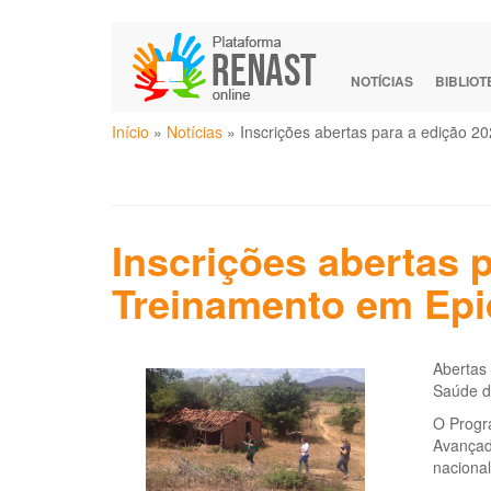
Pular
para
o
NOTÍCIAS
BIBLIO
conteúdo
Você
principal
Início
»
Notícias
»
Inscrições abertas para a edição 
está
aqui
Inscrições abertas 
Treinamento em Epi
Abertas
Saúde da
O Progra
Avançado
nacional