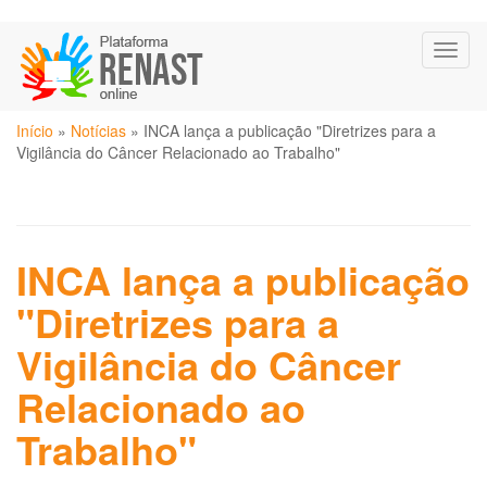
Pular
Toggl
para
naviga
o
conteúdo
Você
principal
Início
»
Notícias
»
INCA lança a publicação "Diretrizes para a
está
Vigilância do Câncer Relacionado ao Trabalho"
aqui
INCA lança a publicação
"Diretrizes para a
Vigilância do Câncer
Relacionado ao
Trabalho"