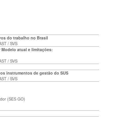
os do trabalho no Brasil
AST / SVS
 Modelo atual e limitações:
AST / SVS
nos instrumentos de gestão do SUS
AST / SVS
ador (SES GO)