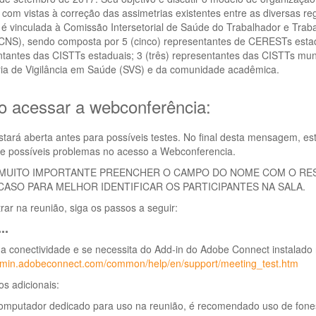
 com vistas à correção das assimetrias existentes entre as diversas re
é vinculada à Comissão Intersetorial de Saúde do Trabalhador e Trab
NS), sendo composta por 5 (cinco) representantes de CERESTs estadua
tantes das CISTTs estaduais; 3 (três) representantes das CISTTs mun
ria de Vigilância em Saúde (SVS) e da comunidade acadêmica.
 acessar a webconferência:
stará aberta antes para possíveis testes. No final desta mensagem, est
de possíveis problemas no acesso a Webconferencia.
 MUITO IMPORTANTE PREENCHER O CAMPO DO NOME COM O RESP
CASO PARA MELHOR IDENTIFICAR OS PARTICIPANTES NA SALA.
rar na reunião, siga os passos a seguir:
..
a conectividade e se necessita do Add-in do Adobe Connect instalado n
admin.adobeconnect.com/common/help/en/support/meeting_test.htm
os adicionais:
omputador dedicado para uso na reunião, é recomendado uso de fone