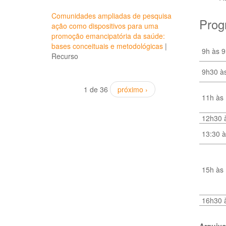
Comunidades ampliadas de pesquisa
Prog
ação como dispositivos para uma
promoção emancipatória da saúde:
bases conceituais e metodológicas
|
9h às 
Recurso
9h30 à
1 de 36
próximo ›
11h às
12h30 
13:30 à
15h às
16h30 