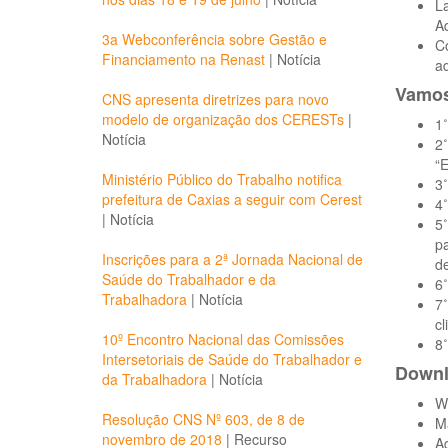
La
Ad
3a Webconferência sobre Gestão e
C
Financiamento na Renast
|
Notícia
ad
Vamos
CNS apresenta diretrizes para novo
modelo de organização dos CERESTs
|
1
Notícia
2˚
“E
Ministério Público do Trabalho notifica
3˚
prefeitura de Caxias a seguir com Cerest
4˚
|
Notícia
5˚
pa
Inscrições para a 2ª Jornada Nacional de
de
Saúde do Trabalhador e da
6˚
Trabalhadora
|
Notícia
7˚
cl
10º Encontro Nacional das Comissões
8
Intersetoriais de Saúde do Trabalhador e
Downl
da Trabalhadora
|
Notícia
W
Resolução CNS Nº 603, de 8 de
M
novembro de 2018
|
Recurso
A