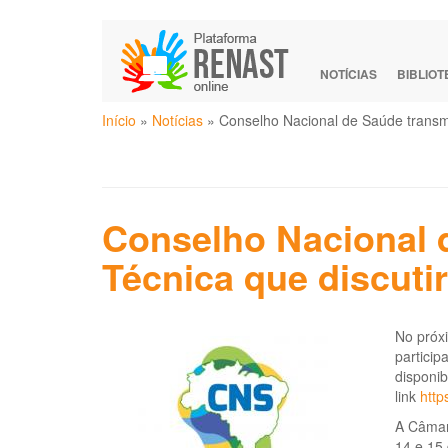
Pular
para
o
NOTÍCIAS
BIBLIO
conteúdo
Você
principal
Início
»
Notícias
»
Conselho Nacional de Saúde transmi
está
aqui
Conselho Nacional 
Técnica que discuti
No próxi
particip
disponib
link
http
A Câmar
14 e 15