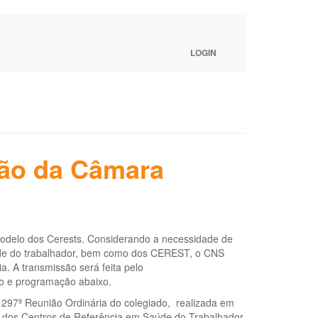
LOGIN
ião da Câmara
modelo dos Cerests. Considerando a necessidade de
saúde do trabalhador, bem como dos CEREST, o CNS
a. A transmissão será feita pelo
ão e programação abaixo.
297ª Reunião Ordinária do colegiado, realizada em
ão dos Centros de Referência em Saúde do Trabalhador