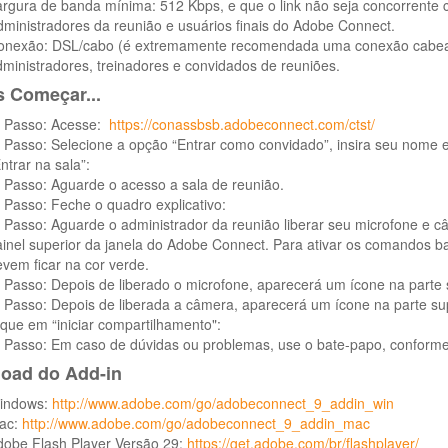
rgura de banda mínima: 512 Kbps, e que o link não seja concorrente 
ministradores da reunião e usuários finais do Adobe Connect.
onexão: DSL/cabo (é extremamente recomendada uma conexão cabead
ministradores, treinadores e convidados de reuniões.
 Começar...
˚ Passo: Acesse:
https://conassbsb.adobeconnect.com/ctst/
 Passo: Selecione a opção “Entrar como convidado”, insira seu nome 
ntrar na sala”:
 Passo: Aguarde o acesso a sala de reunião.
 Passo: Feche o quadro explicativo:
 Passo: Aguarde o administrador da reunião liberar seu microfone e c
inel superior da janela do Adobe Connect. Para ativar os comandos ba
vem ficar na cor verde.
 Passo: Depois de liberado o microfone, aparecerá um ícone na parte su
 Passo: Depois de liberada a câmera, aparecerá um ícone na parte supe
ique em “iniciar compartilhamento":
˚ Passo: Em caso de dúvidas ou problemas, use o bate-papo, conform
oad do Add-in
indows:
http://www.adobe.com/go/adobeconnect_9_addin_win
ac:
http://www.adobe.com/go/adobeconnect_9_addin_mac
dobe Flash Player Versão 29:
https://get.adobe.com/br/flashplayer/