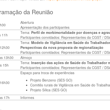
ramação da Reunião
Abertura
9h30
Apresentação dos participantes
Tema:
Perfil de morbimortalidade por doenças e agrav
s 11h
Participantes convidados: Representantes da CGST / DS
Tema:
Modelo de Vigilância em Saúde do Trabalhador
 12h30
Perspectivas da nova proposta de regionalização
Participantes convidados: Representantes da CGST / DS
às 13h30
Almoço
Tema:
Inserção das ações de Saúde do Trabalhador 
s 15h
​Participantes convidados: Representantes da CGST / DS
Espaço para troca de experiências
Projeto Benzeno (SES GO)
 16h30
Comitês rurais de Vigilância em Saúde do Trabalh
Projeto Sílica (SES GO)
às 17h
Informes