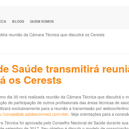
TECA
BLOGS
QUEM SOMOS
tirá reunião da Câmara Técnica que discutirá os Cerests
de Saúde transmitirá reun
rá os Cerests
mo dia 30 rerá realizada reunião da Câmara Técnica que discutirá o 
ação de participação de outros profissionais das áreas técnicas de 
ilizará exclusivamente para a reunião a transmissão por webconferênci
s://conassbsb.adobeconnect.com/ctst/
. Veja orientações para a conex
a Técnica foi aprovada pelo Conselho Nacional de Saúde durante sua 
 de setembro de 2017. Seu objetivo é discutir o modelo de organizaç