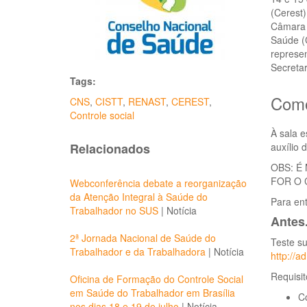
(Cerest)
Câmara 
Saúde (C
represen
Secreta
Tags:
Como
CNS
,
CISTT
,
RENAST
,
CEREST
,
Controle social
À sala e
Relacionados
auxílio 
OBS: É
FOR O 
Webconferência debate a reorganização
da Atenção Integral à Saúde do
Para ent
Trabalhador no SUS
|
Notícia
Antes.
2ª Jornada Nacional de Saúde do
Teste su
Trabalhador e da Trabalhadora
|
Notícia
http://
Requisit
Oficina de Formação do Controle Social
em Saúde do Trabalhador em Brasília
C
nos dias 18 e 19 de julho
|
Notícia