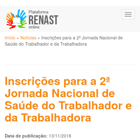
Pular
Toggl
para
naviga
o
conteúdo
Você
principal
Início
»
Notícias
»
Inscrições para a 2ª Jornada Nacional de
está
Saúde do Trabalhador e da Trabalhadora
aqui
Inscrições para a 2ª
Jornada Nacional de
Saúde do Trabalhador e
da Trabalhadora
Data de publicação:
13/11/2018