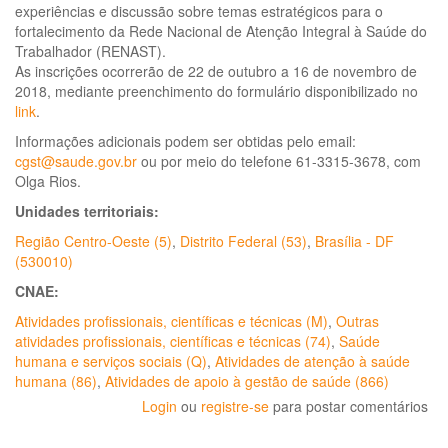
experiências e discussão sobre temas estratégicos para o
fortalecimento da Rede Nacional de Atenção Integral à Saúde do
Trabalhador (RENAST).
As inscrições ocorrerão de 22 de outubro a 16 de novembro de
2018, mediante preenchimento do formulário disponibilizado no
link
.
Informações adicionais podem ser obtidas pelo email:
cgst@saude.gov.br
ou por meio do telefone 61-3315-3678, com
Olga Rios.
Unidades territoriais:
Região Centro-Oeste (5)
,
Distrito Federal (53)
,
Brasília - DF
(530010)
CNAE:
Atividades profissionais, científicas e técnicas (M)
,
Outras
atividades profissionais, científicas e técnicas (74)
,
Saúde
humana e serviços sociais (Q)
,
Atividades de atenção à saúde
humana (86)
,
Atividades de apoio à gestão de saúde (866)
Login
ou
registre-se
para postar comentários